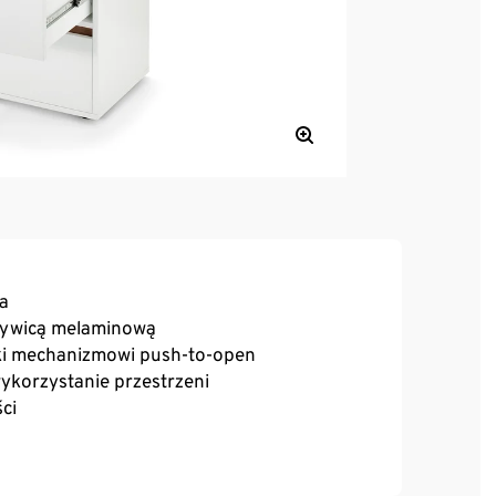
na
żywicą melaminową
ęki mechanizmowi push-to-open
ykorzystanie przestrzeni
ci
go