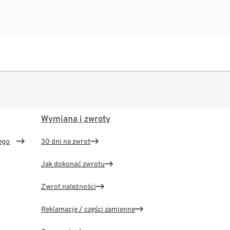
Wymiana i zwroty
ego
30 dni na zwrot
Jak dokonać zwrotu
Zwrot należności
Reklamacje / części zamienne