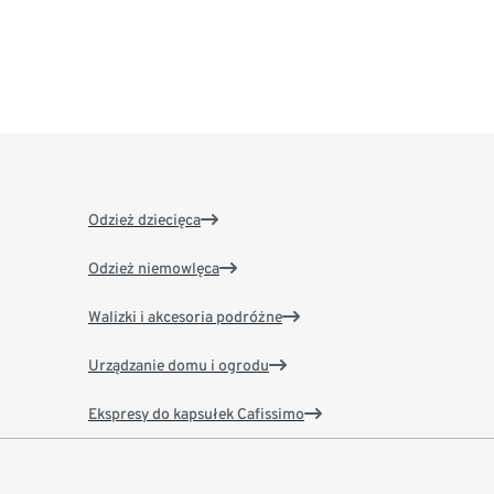
Odzież dziecięca
Odzież niemowlęca
Walizki i akcesoria podróżne
Urządzanie domu i ogrodu
Ekspresy do kapsułek Cafissimo