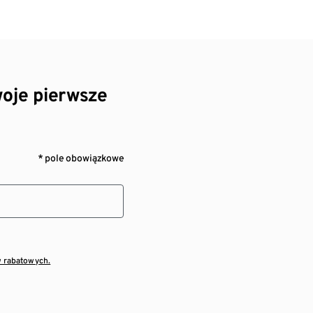
oje pierwsze
* pole obowiązkowe
w rabatowych.