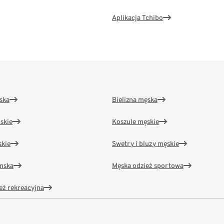
Aplikacja Tchibo
ska
Bielizna męska
skie
Koszule męskie
kie
Swetry i bluzy męskie
amska
Męska odzież sportowa
eż rekreacyjna