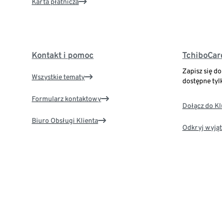
Karta płatnicza
Kontakt i pomoc
TchiboCar
Zapisz się d
Wszystkie tematy
dostępne tyl
Formularz kontaktowy
Dołącz do K
Biuro Obsługi Klienta
Odkryj wyjąt