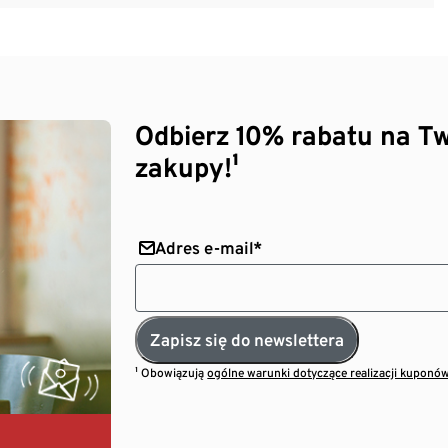
Odbierz 10% rabatu na Tw
zakupy!¹
Adres e-mail*
Zapisz się do newslettera
¹ Obowiązują
ogólne warunki dotyczące realizacji kuponó