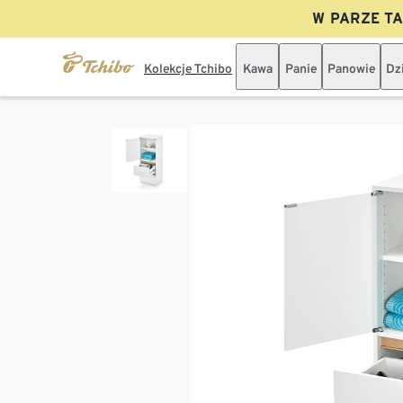
W PARZE TAN
Kolekcje Tchibo
Kawa
Panie
Panowie
Dz