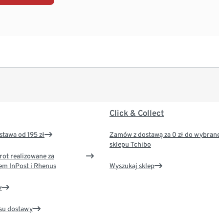
Click & Collect
tawa od 195 zł
Zamów z dostawą za 0 zł do wybran
sklepu Tchibo
rot realizowane za
em InPost i Rhenus
Wyszukaj sklep
y
su dostawy