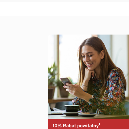
10% Rabat powitalny¹