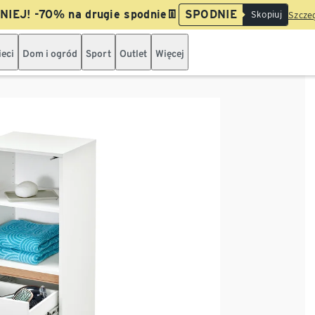
IEJ! -70% na drugie spodnie👖
SPODNIE
Skopiuj
Szczeg
ieci
Dom i ogród
Sport
Outlet
Więcej