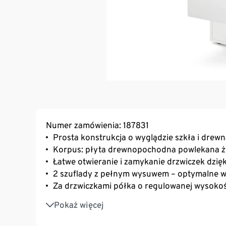
Numer zamówienia: 187831
Prosta konstrukcja o wyglądzie szkła i drew
Korpus: płyta drewnopochodna powlekana 
Łatwe otwieranie i zamykanie drzwiczek dzi
2 szuflady z pełnym wysuwem – optymalne w
Za drzwiczkami półka o regulowanej wysokoś
Drzwi z jednowarstwowego szkła hartowane
Pokaż więcej