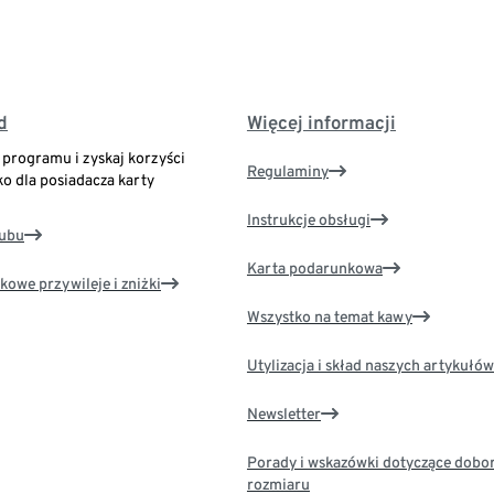
d
Więcej informacji
o programu i zyskaj korzyści
Regulaminy
ko dla posiadacza karty
Instrukcje obsługi
lubu
Karta podarunkowa
kowe przywileje i zniżki
Wszystko na temat kawy
Utylizacja i skład naszych artykułów
Newsletter
Porady i wskazówki dotyczące dobo
rozmiaru