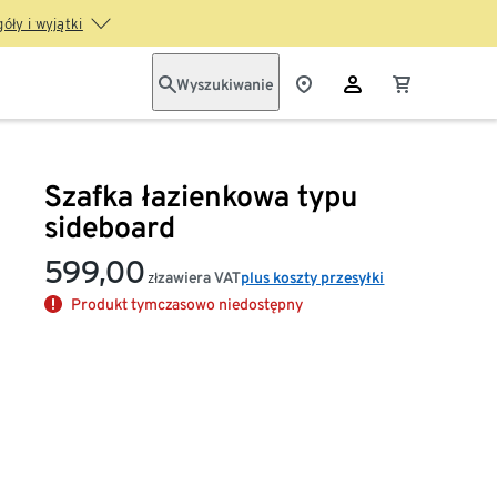
óły i wyjątki
Wyszukiwanie
Szafka łazienkowa typu
sideboard
599,00
zawiera VAT
plus koszty przesyłki
zł
Produkt tymczasowo niedostępny