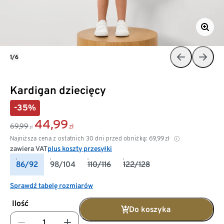
1/6
Kardigan dziecięcy
-35%
44,99
69,99
zł
zł
Najniższa cena z ostatnich 30 dni przed obniżką:
69,99
zł
zawiera VAT
plus koszty przesyłki
86/92
98/104
110/116
122/128
Sprawdź tabelę rozmiarów
Ilość
Do koszyka