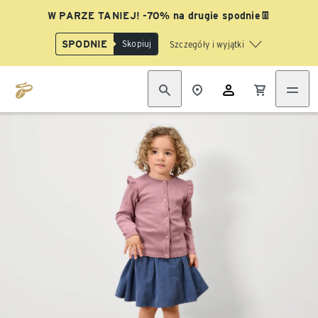
W PARZE TANIEJ! -70% na drugie spodnie👖
SPODNIE
Skopiuj
Szczegóły i wyjątki