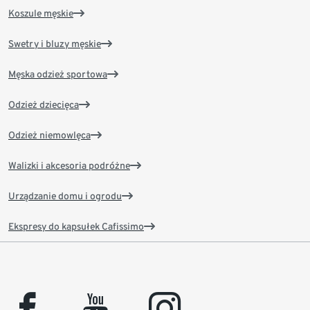
Koszule męskie
Swetry i bluzy męskie
Męska odzież sportowa
Odzież dziecięca
Odzież niemowlęca
Walizki i akcesoria podróżne
Urządzanie domu i ogrodu
Ekspresy do kapsułek Cafissimo
facebook
youtube
instagram