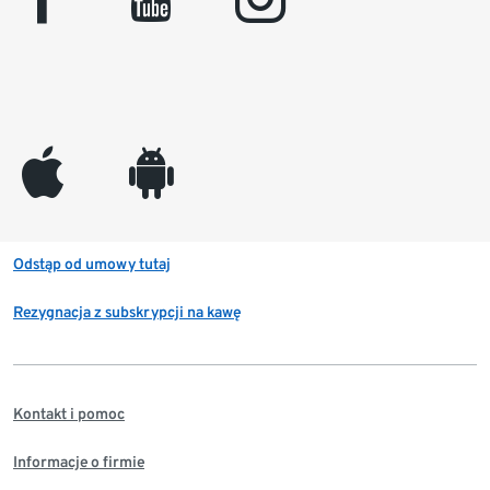
appleinc
android
Odstąp od umowy tutaj
Rezygnacja z subskrypcji na kawę
Kontakt i pomoc
Informacje o firmie