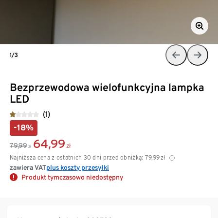
1/3
Bezprzewodowa wielofunkcyjna lampka
LED
(1)
-18%
64,99
79,99
zł
zł
Najniższa cena z ostatnich 30 dni przed obniżką:
79,99
zł
zawiera VAT
plus koszty przesyłki
Produkt tymczasowo niedostępny