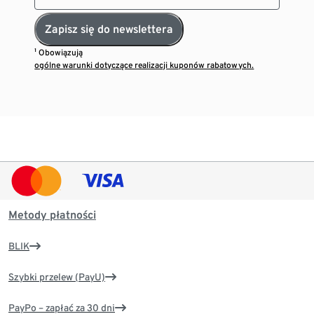
Zapisz się do newslettera
¹ Obowiązują
ogólne warunki dotyczące realizacji kuponów rabatowych.
Metody płatności
BLIK
Szybki przelew (PayU)
PayPo – zapłać za 30 dni