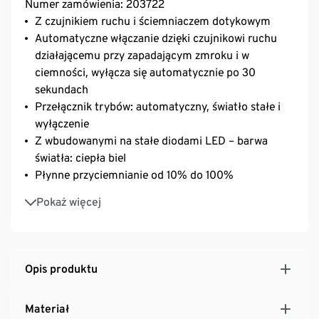
Numer zamówienia: 203722
Z czujnikiem ruchu i ściemniaczem dotykowym
Automatyczne włączanie dzięki czujnikowi ruchu
działającemu przy zapadającym zmroku i w
ciemności, wyłącza się automatycznie po 30
sekundach
Przełącznik trybów: automatyczny, światło stałe i
wyłączenie
Z wbudowanymi na stałe diodami LED – barwa
światła: ciepła biel
Płynne przyciemnianie od 10% do 100%
Płaski kształt umożliwia wszechstronne
Pokaż więcej
wykorzystanie
Uniwersalna w użyciu: łatwy montaż dzięki
uchwytowi magnetycznemu
Samoprzylepne, magnetyczne podkładki z paskami
Opis produktu
samoprzylepnymi tesa®
Materiał