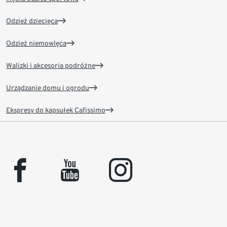
Odzież dziecięca
Odzież niemowlęca
Walizki i akcesoria podróżne
Urządzanie domu i ogrodu
Ekspresy do kapsułek Cafissimo
facebook
youtube
instagram