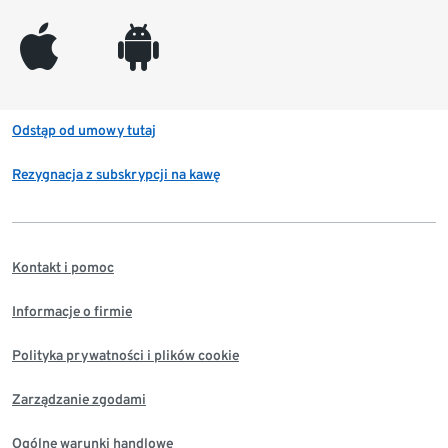
appleinc
android
Odstąp od umowy tutaj
Rezygnacja z subskrypcji na kawę
Kontakt i pomoc
Informacje o firmie
Polityka prywatności i plików cookie
Zarządzanie zgodami
Ogólne warunki handlowe