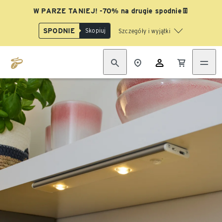
W PARZE TANIEJ! -70% na drugie spodnie👖
SPODNIE
Skopiuj
Szczegóły i wyjątki