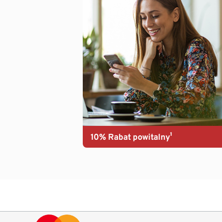
10% Rabat powitalny¹