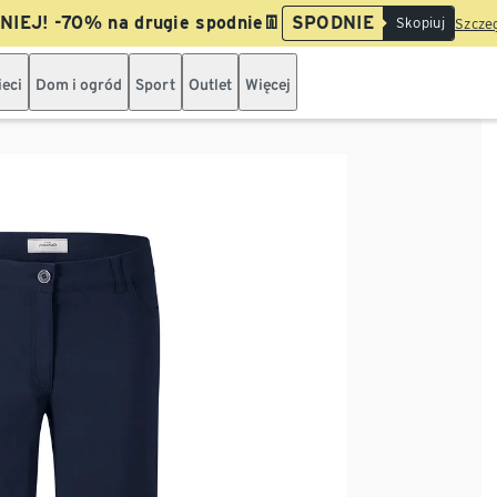
IEJ! -70% na drugie spodnie👖
SPODNIE
Skopiuj
Szczeg
ieci
Dom i ogród
Sport
Outlet
Więcej