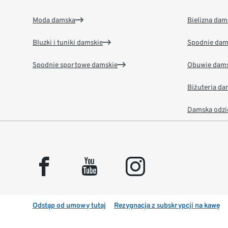
Moda damska
Bielizna dam
Bluzki i tuniki damskie
Spodnie dam
Spodnie sportowe damskie
Obuwie dams
Biżuteria d
Damska odzi
facebook
youtube
instagram
Odstąp od umowy tutaj
Rezygnacja z subskrypcji na kawę