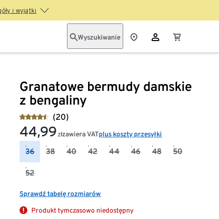
óły i wyjątki
Wyszukiwanie
Granatowe bermudy damskie
z bengaliny
(20)
44,99
zawiera VAT
plus koszty przesyłki
zł
36
38
40
42
44
46
48
50
52
Sprawdź tabelę rozmiarów
Produkt tymczasowo niedostępny