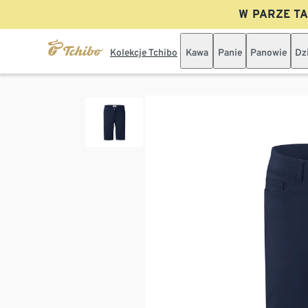
W PARZE TAN
Kolekcje Tchibo
Kawa
Panie
Panowie
Dz