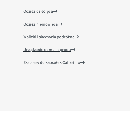
Odzież dziecięca
Odzież niemowlęca
Walizki i akcesoria podróżne
Urządzanie domu i ogrodu
Ekspresy do kapsułek Cafissimo