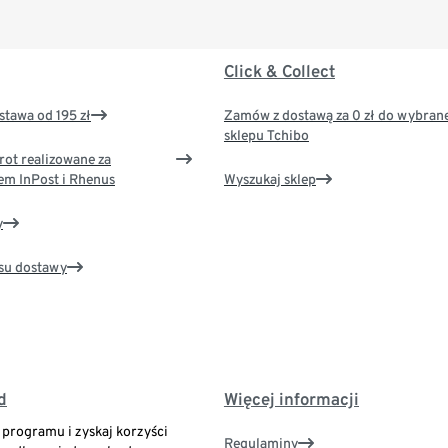
Click & Collect
tawa od 195 zł
Zamów z dostawą za 0 zł do wybran
sklepu Tchibo
rot realizowane za
em InPost i Rhenus
Wyszukaj sklep
y
su dostawy
d
Więcej informacji
o programu i zyskaj korzyści
Regulaminy