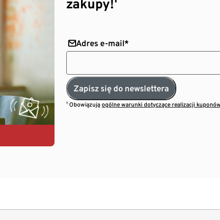
zakupy!¹
Adres e-mail*
Zapisz się do newslettera
¹ Obowiązują
ogólne warunki dotyczące realizacji kuponó