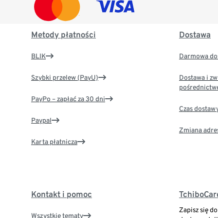
Metody płatności
Dostawa
BLIK
Darmowa dos
Szybki przelew (PayU)
Dostawa i zw
pośrednictw
PayPo – zapłać za 30 dni
Czas dostaw
Paypal
Zmiana adre
Karta płatnicza
Kontakt i pomoc
TchiboCar
Zapisz się d
Wszystkie tematy