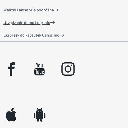
Walizki i akcesoria podróżne
Urządzanie domu i ogrodu
Ekspresy do kapsułek Cafissimo
facebook
youtube
instagram
appleinc
android