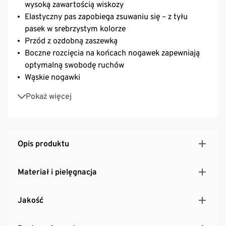
wysoką zawartością wiskozy
Elastyczny pas zapobiega zsuwaniu się – z tyłu
pasek w srebrzystym kolorze
Przód z ozdobną zaszewką
Boczne rozcięcia na końcach nogawek zapewniają
optymalną swobodę ruchów
Wąskie nogawki
Z zawartością elastanu: odporne na deformacje,
Pokaż więcej
doskonale leżą, zapewniają wysoki komfort noszenia
Damskie spodnie z dekoracyjnymi kieszeniami z
lamówką z tyłu
Opis produktu
Materiał i pielęgnacja
Jakość