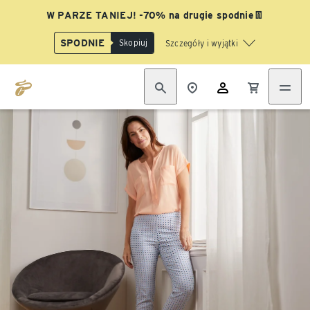
W PARZE TANIEJ! -70% na drugie spodnie👖
SPODNIE
Skopiuj
Szczegóły i wyjątki