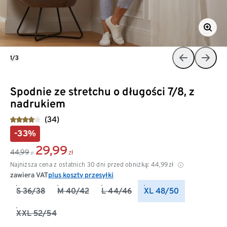
1/3
Spodnie ze stretchu o długości 7/8, z
nadrukiem
(34)
-33%
29,99
44,99
zł
zł
Najniższa cena z ostatnich 30 dni przed obniżką:
44,99
zł
zawiera VAT
plus koszty przesyłki
S 36/38
M 40/42
L 44/46
XL 48/50
XXL 52/54