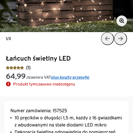
1/2
Łańcuch świetlny LED
(1)
64,99
zawiera VAT
plus koszty przesyłki
zł
Produkt tymczasowo niedostępny
Numer zamówienia: 157525
10 pręcików o długości 1,5 m, każdy z 16 gwiazdkami
z wbudowanymi na stałe diodami LED mikro
Dekoracja świetlna odpowiednia do pomieszczeń