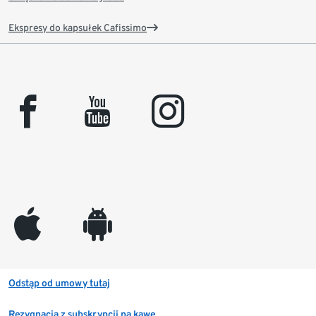
Ekspresy do kapsułek Cafissimo
facebook
youtube
instagram
appleinc
android
Odstąp od umowy tutaj
Rezygnacja z subskrypcji na kawę