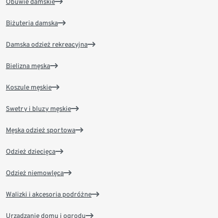
Obuwie damskie
Biżuteria damska
Damska odzież rekreacyjna
Bielizna męska
Koszule męskie
Swetry i bluzy męskie
Męska odzież sportowa
Odzież dziecięca
Odzież niemowlęca
Walizki i akcesoria podróżne
Urządzanie domu i ogrodu