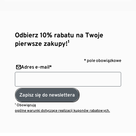
Odbierz 10% rabatu na Twoje
pierwsze zakupy!¹
* pole obowiązkowe
Adres e-mail*
Zapisz się do newslettera
¹ Obowiązują
ogólne warunki dotyczące realizacji kuponów rabatowych.