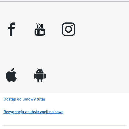
facebook
youtube
instagram
appleinc
android
Odstąp od umowy tutaj
Rezygnacja z subskrypcji na kawę