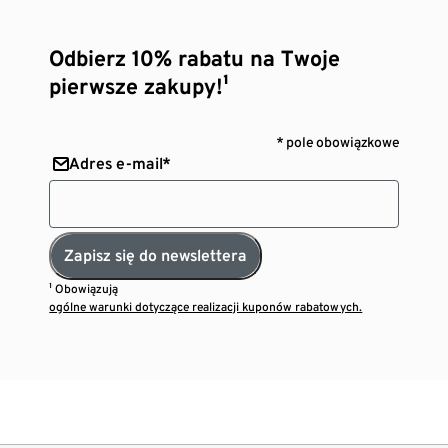
Odbierz 10% rabatu na Twoje
pierwsze zakupy!¹
* pole obowiązkowe
Adres e-mail*
Zapisz się do newslettera
¹ Obowiązują
ogólne warunki dotyczące realizacji kuponów rabatowych.