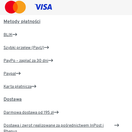
Metody płatności
BLIK
Szybki przelew (PayU)
PayPo – zapłać za 30 dni
Paypal
Karta płatnicza
Dostawa
Darmowa dostawa od 195 zł
Dostawa i zwrot realizowane za pośrednictwem InPost i
Rhenus