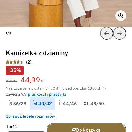
1/3
Kamizelka z dzianiny
(2)
-35%
44,99
69,99
zł
zł
Najniższa cena z ostatnich 30 dni przed obniżką:
69,99
zł
zawiera VAT
plus koszty przesyłki
S 36/38
M 40/42
L 44/46
XL 48/50
Sprawdź tabelę rozmiarów
Ilość
Do koszyka