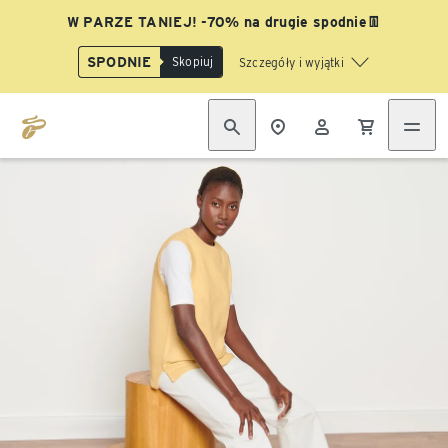
W PARZE TANIEJ! -70% na drugie spodnie👖
SPODNIE
Skopiuj
Szczegóły i wyjątki