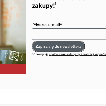
zakupy!¹
Adres e-mail*
Zapisz się do newslettera
¹ Obowiązują
ogólne warunki dotyczące realizacji kuponó