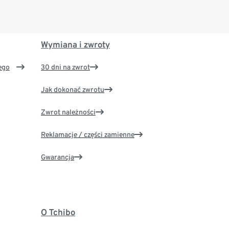
Wymiana i zwroty
ego
30 dni na zwrot
Jak dokonać zwrotu
Zwrot należności
Reklamacje / części zamienne
Gwarancja
O Tchibo