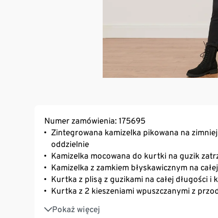
Numer zamówienia: 175695
Zintegrowana kamizelka pikowana na zimniejs
oddzielnie
Kamizelka mocowana do kurtki na guzik zat
Kamizelka z zamkiem błyskawicznym na całej
Kurtka z plisą z guzikami na całej długości i
Kurtka z 2 kieszeniami wpuszczanymi z przod
Z zawartością wełny
Pokaż więcej
Ta bluza jest produktem marki Fire & Glory