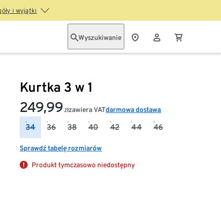
óły i wyjątki
Wyszukiwanie
Kurtka 3 w 1
249,99
zawiera VAT
darmowa dostawa
zł
34
36
38
40
42
44
46
Sprawdź tabelę rozmiarów
Produkt tymczasowo niedostępny