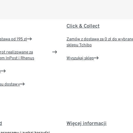
Click & Collect
tawa od 195 zł
Zamów z dostawą za 0 zł do wybran
sklepu Tchibo
rot realizowane za
em InPost i Rhenus
Wyszukaj sklep
y
su dostawy
d
Więcej informacji
o programu i zyskaj korzyści