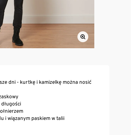
ze dni - kurtkę i kamizelkę można nosić
rzaskowy
 długości
 kołnierzem
u i wiązanym paskiem w talii