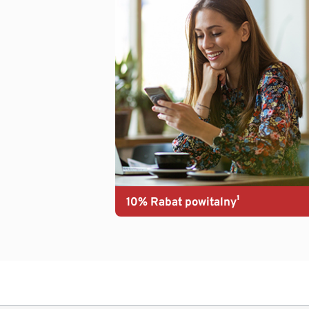
10% Rabat powitalny¹