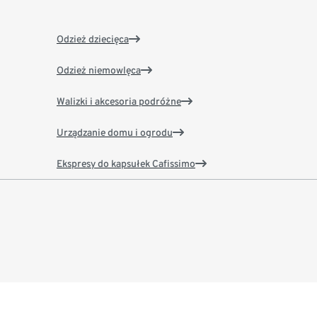
Odzież dziecięca
Odzież niemowlęca
Walizki i akcesoria podróżne
Urządzanie domu i ogrodu
Ekspresy do kapsułek Cafissimo