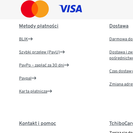
Metody płatności
Dostawa
BLIK
Darmowa dos
Szybki przelew (PayU)
Dostawa i zw
pośrednictw
PayPo – zapłać za 30 dni
Czas dostaw
Paypal
Zmiana adre
Karta płatnicza
Kontakt i pomoc
TchiboCar
Zapisz się d