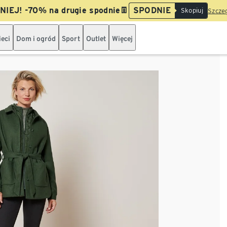
IEJ! -70% na drugie spodnie👖
SPODNIE
Skopiuj
Szczeg
ieci
Dom i ogród
Sport
Outlet
Więcej