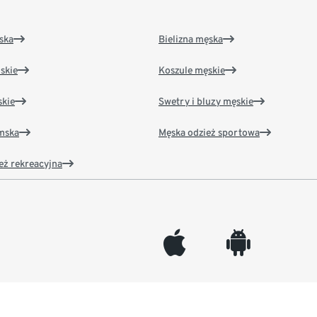
ska
Bielizna męska
skie
Koszule męskie
kie
Swetry i bluzy męskie
amska
Męska odzież sportowa
eż rekreacyjna
appleinc
android