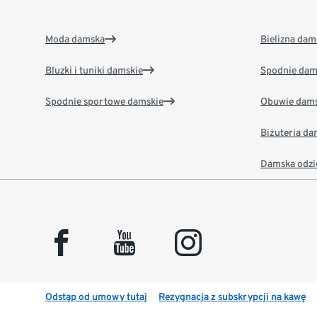
Moda damska
Bielizna dam
Bluzki i tuniki damskie
Spodnie dam
Spodnie sportowe damskie
Obuwie dams
Biżuteria d
Damska odzi
facebook
youtube
instagram
Odstąp od umowy tutaj
Rezygnacja z subskrypcji na kawę