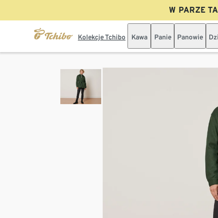
W PARZE TAN
Kolekcje Tchibo
Kawa
Panie
Panowie
Dz