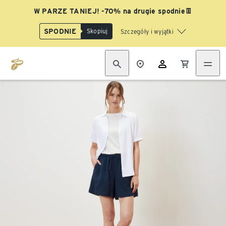
W PARZE TANIEJ! -70% na drugie spodnie👖
SPODNIE
Skopiuj
Szczegóły i wyjątki