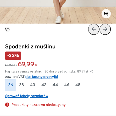
1/5
Spodenki z muślinu
-22%
69,99
89,99
zł
zł
Najniższa cena z ostatnich 30 dni przed obniżką:
89,99
zł
zawiera VAT
plus koszty przesyłki
36
38
40
42
44
46
48
Sprawdź tabelę rozmiarów
Produkt tymczasowo niedostępny