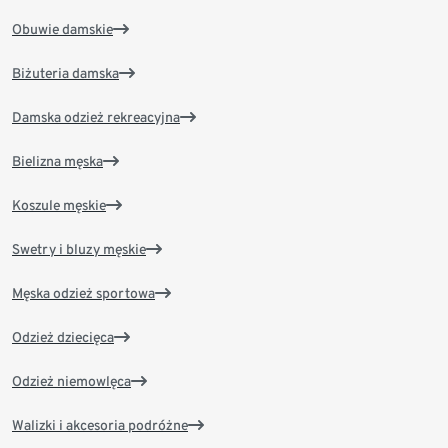
Obuwie damskie
Biżuteria damska
Damska odzież rekreacyjna
Bielizna męska
Koszule męskie
Swetry i bluzy męskie
Męska odzież sportowa
Odzież dziecięca
Odzież niemowlęca
Walizki i akcesoria podróżne