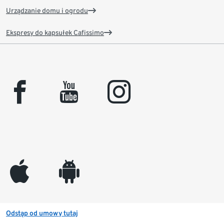
Urządzanie domu i ogrodu
Ekspresy do kapsułek Cafissimo
facebook
youtube
instagram
appleinc
android
Odstąp od umowy tutaj