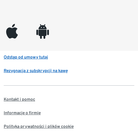
appleinc
android
Odstąp od umowy tutaj
Rezygnacja z subskrypcji na kawę
Kontakt i pomoc
Informacje o firmie
Polityka prywatności i plików cookie