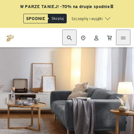
W PARZE TANIEJ! -70% na drugie spodnie👖
SPODNIE
Skopiuj
Szczegóły i wyjątki