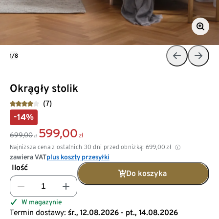
1/8
Okrągły stolik
(7)
-14%
599,00
699,00
zł
zł
Najniższa cena z ostatnich 30 dni przed obniżką:
699,00
zł
zawiera VAT
plus koszty przesyłki
Ilość
Do koszyka
W magazynie
Termin dostawy:
śr., 12.08.2026 - pt., 14.08.2026