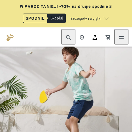
W PARZE TANIEJ! -70% na drugie spodnie👖
SPODNIE
Skopiuj
Szczegóły i wyjątki