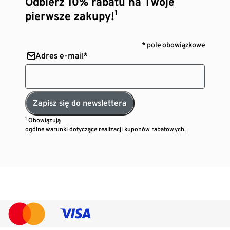
Odbierz 10% rabatu na Twoje
pierwsze zakupy!¹
* pole obowiązkowe
Adres e-mail*
Zapisz się do newslettera
¹ Obowiązują
ogólne warunki dotyczące realizacji kuponów rabatowych.