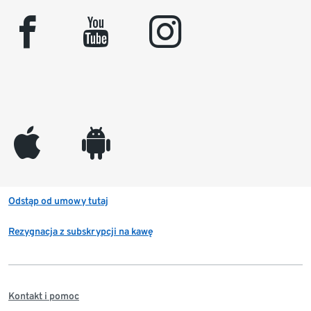
facebook
youtube
instagram
appleinc
android
Odstąp od umowy tutaj
Rezygnacja z subskrypcji na kawę
Kontakt i pomoc