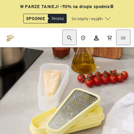
W PARZE TANIEJ! -70% na drugie spodnie👖
SPODNIE
Skopiuj
Szczegóły i wyjątki