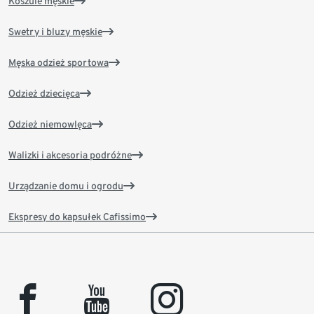
Koszule męskie
Swetry i bluzy męskie
Męska odzież sportowa
Odzież dziecięca
Odzież niemowlęca
Walizki i akcesoria podróżne
Urządzanie domu i ogrodu
Ekspresy do kapsułek Cafissimo
facebook
youtube
instagram