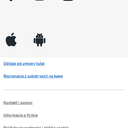
appleinc
android
Odstąp od umowy tutaj
Rezygnacja z subskrypcji na kawę
Kontakt i pomoc
Informacje o firmie
Polityka prywatności i plików cookie