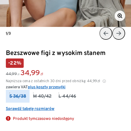
1/3
Bezszwowe figi z wysokim stanem
-22%
34,99
44,99
zł
zł
Najniższa cena z ostatnich 30 dni przed obniżką:
44,99
zł
zawiera VAT
plus koszty przesyłki
S 36/38
M 40/42
L 44/46
Sprawdź tabelę rozmiarów
Produkt tymczasowo niedostępny