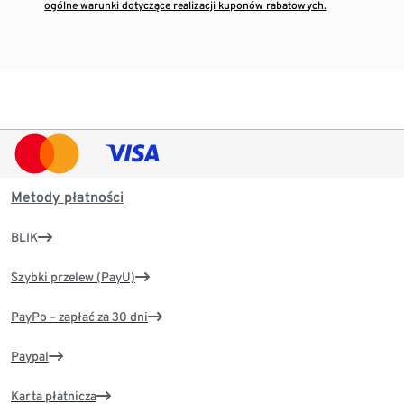
ogólne warunki dotyczące realizacji kuponów rabatowych.
Metody płatności
BLIK
Szybki przelew (PayU)
PayPo – zapłać za 30 dni
Paypal
Karta płatnicza