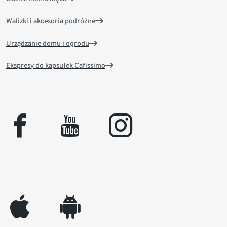
Walizki i akcesoria podróżne
Urządzanie domu i ogrodu
Ekspresy do kapsułek Cafissimo
facebook
youtube
instagram
appleinc
android