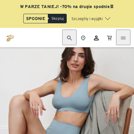
W PARZE TANIEJ! -70% na drugie spodnie👖
SPODNIE
Skopiuj
Szczegóły i wyjątki