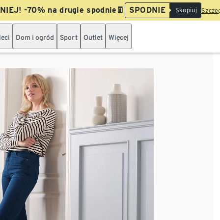
IEJ! -70% na drugie spodnie👖
SPODNIE
Skopiuj
Szczeg
ieci
Dom i ogród
Sport
Outlet
Więcej