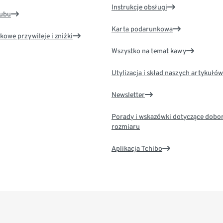
Instrukcje obsługi
lubu
Karta podarunkowa
kowe przywileje i zniżki
Wszystko na temat kawy
Utylizacja i skład naszych artykułów
Newsletter
Porady i wskazówki dotyczące dobo
rozmiaru
Aplikacja Tchibo