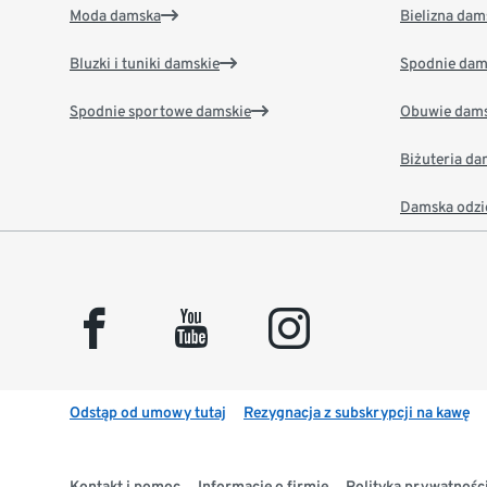
Moda damska
Bielizna dam
Bluzki i tuniki damskie
Spodnie dam
Spodnie sportowe damskie
Obuwie dams
Biżuteria d
Damska odzi
facebook
youtube
instagram
Odstąp od umowy tutaj
Rezygnacja z subskrypcji na kawę
Kontakt i pomoc
Informacje o firmie
Polityka prywatności