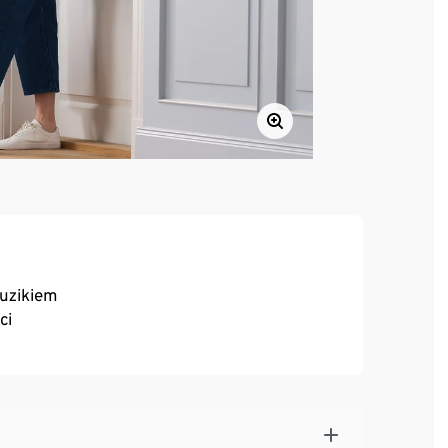
guzikiem
ci