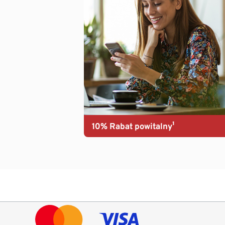
10% Rabat powitalny¹