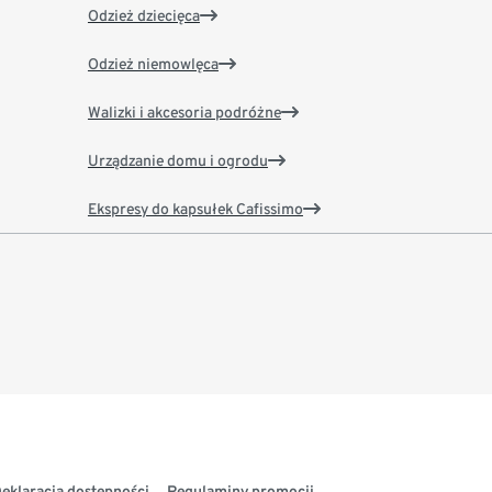
Odzież dziecięca
Odzież niemowlęca
Walizki i akcesoria podróżne
Urządzanie domu i ogrodu
Ekspresy do kapsułek Cafissimo
eklaracja dostępności
Regulaminy promocji