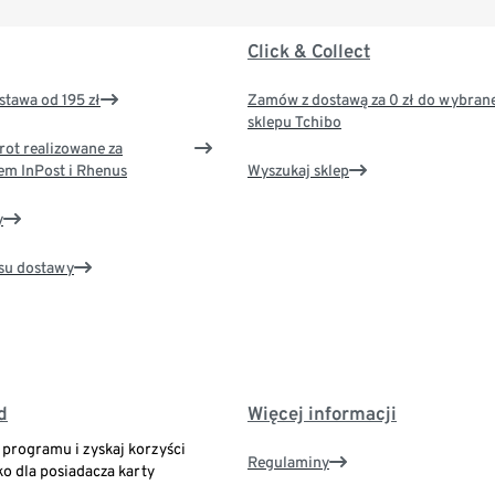
Click & Collect
tawa od 195 zł
Zamów z dostawą za 0 zł do wybran
sklepu Tchibo
rot realizowane za
em InPost i Rhenus
Wyszukaj sklep
y
su dostawy
d
Więcej informacji
o programu i zyskaj korzyści
Regulaminy
ko dla posiadacza karty