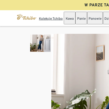
W PARZE TAN
Kolekcje Tchibo
Kawa
Panie
Panowie
Dz