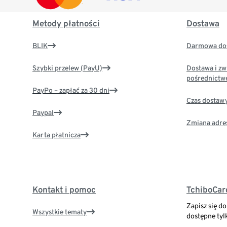
Metody płatności
Dostawa
BLIK
Darmowa dos
Szybki przelew (PayU)
Dostawa i zw
pośrednictw
PayPo – zapłać za 30 dni
Czas dostaw
Paypal
Zmiana adre
Karta płatnicza
Kontakt i pomoc
TchiboCar
Zapisz się d
Wszystkie tematy
dostępne tyl