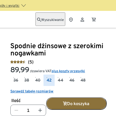
óły i wyjątki
Wyszukiwanie
Spodnie dżinsowe z szerokimi
nogawkami
(5)
89,99
zawiera VAT
plus koszty przesyłki
zł
36
38
40
42
44
46
48
Sprawdź tabelę rozmiarów
Ilość
Do koszyka