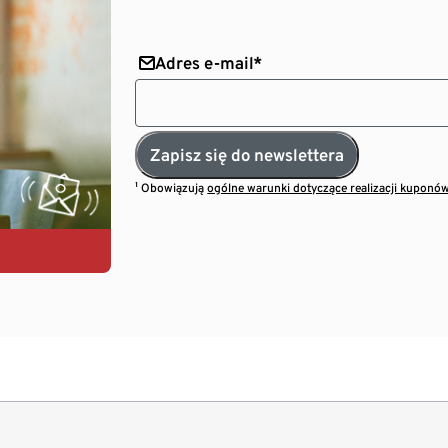
Adres e-mail*
Zapisz się do newslettera
¹ Obowiązują
ogólne warunki dotyczące realizacji kuponó