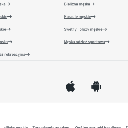
ska
Bielizna męska
skie
Koszule męskie
kie
Swetry i bluzy męskie
amska
Męska odzież sportowa
eż rekreacyjna
appleinc
android
 i plików cookie
Zarządzanie zgodami
Ogólne warunki handlowe
D