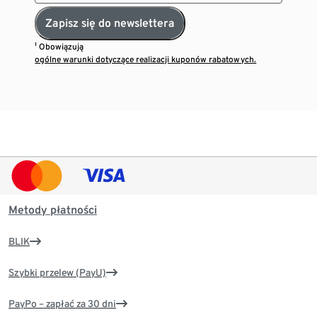
Zapisz się do newslettera
¹ Obowiązują
ogólne warunki dotyczące realizacji kuponów rabatowych.
Metody płatności
BLIK
Szybki przelew (PayU)
PayPo – zapłać za 30 dni