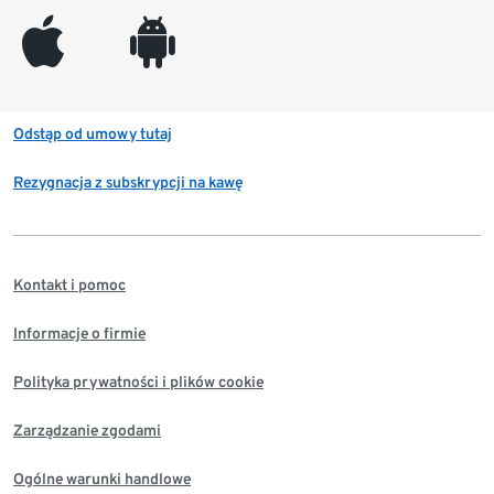
appleinc
android
Odstąp od umowy tutaj
Rezygnacja z subskrypcji na kawę
Kontakt i pomoc
Informacje o firmie
Polityka prywatności i plików cookie
Zarządzanie zgodami
Ogólne warunki handlowe