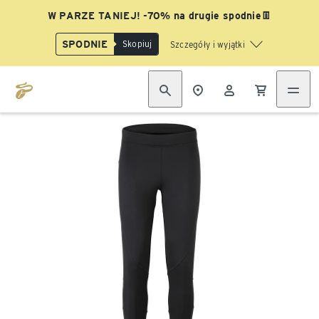
W PARZE TANIEJ! -70% na drugie spodnie👖
SPODNIE
Skopiuj
Szczegóły i wyjątki