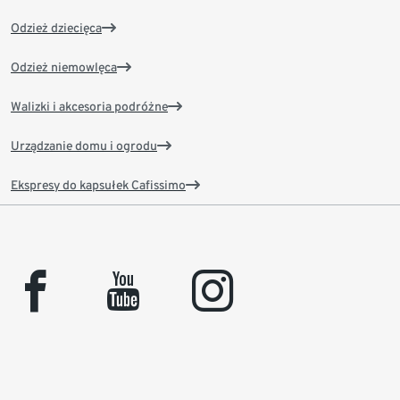
Odzież dziecięca
Odzież niemowlęca
Walizki i akcesoria podróżne
Urządzanie domu i ogrodu
Ekspresy do kapsułek Cafissimo
facebook
youtube
instagram