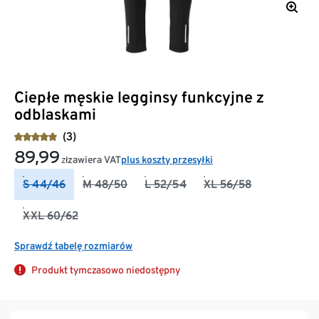
Ciepłe męskie legginsy funkcyjne z
odblaskami
(3)
89,99
zawiera VAT
plus koszty przesyłki
zł
S 44/46
M 48/50
L 52/54
XL 56/58
XXL 60/62
Sprawdź tabelę rozmiarów
Produkt tymczasowo niedostępny