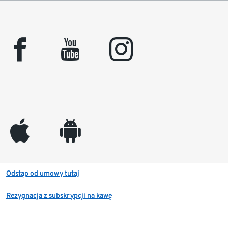
facebook
youtube
instagram
appleinc
android
Odstąp od umowy tutaj
Rezygnacja z subskrypcji na kawę