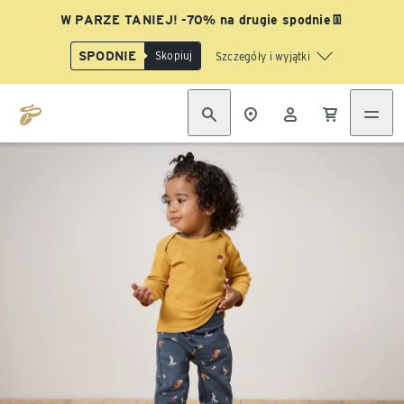
W PARZE TANIEJ! -70% na drugie spodnie👖
SPODNIE
Skopiuj
Szczegóły i wyjątki