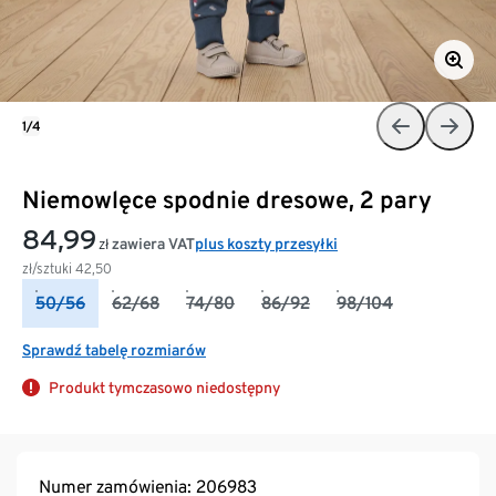
1/4
Niemowlęce spodnie dresowe, 2 pary
84,99
zawiera VAT
plus koszty przesyłki
zł
zł/sztuki
42,50
50/56
62/68
74/80
86/92
98/104
Sprawdź tabelę rozmiarów
Produkt tymczasowo niedostępny
Numer zamówienia: 206983