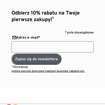
Odbierz 10% rabatu na Twoje
pierwsze zakupy!¹
* pole obowiązkowe
Adres e-mail*
Zapisz się do newslettera
¹ Obowiązują
ogólne warunki dotyczące realizacji kuponów rabatowych.