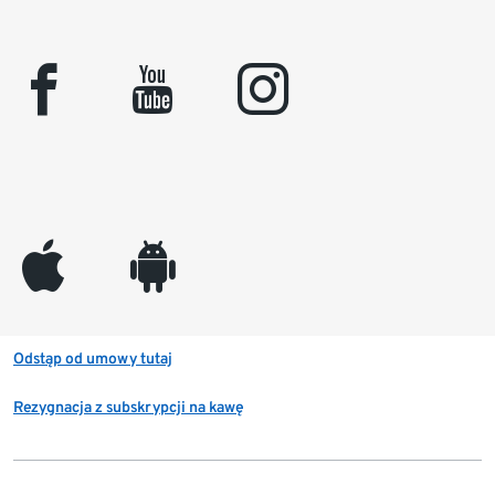
facebook
youtube
instagram
appleinc
android
Odstąp od umowy tutaj
Rezygnacja z subskrypcji na kawę