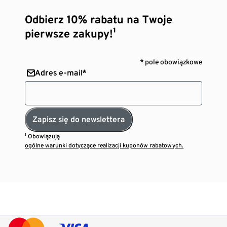
Odbierz 10% rabatu na Twoje
pierwsze zakupy!¹
* pole obowiązkowe
Adres e-mail*
Zapisz się do newslettera
¹ Obowiązują
ogólne warunki dotyczące realizacji kuponów rabatowych.