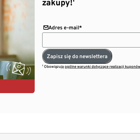
zakupy!¹
Adres e-mail*
Zapisz się do newslettera
¹ Obowiązują
ogólne warunki dotyczące realizacji kuponó