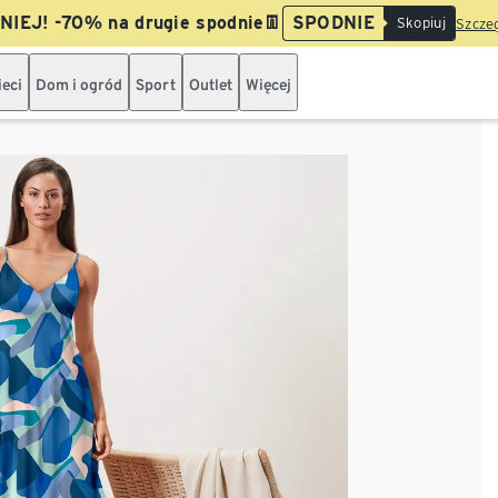
IEJ! -70% na drugie spodnie👖
SPODNIE
Skopiuj
Szczeg
ieci
Dom i ogród
Sport
Outlet
Więcej