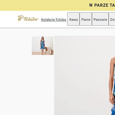
W PARZE TAN
Kolekcje Tchibo
Kawa
Panie
Panowie
Dz