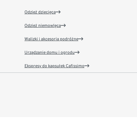
Odzież dziecięca
Odzież niemowlęca
Walizki i akcesoria podróżne
Urządzanie domu i ogrodu
Ekspresy do kapsułek Cafissimo