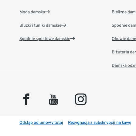
Moda damska
Bielizna dam
Bluzki i tuniki damskie
Spodnie dam
Spodnie sportowe damskie
Obuwie dams
Biżuteria d
Damska odzi
facebook
youtube
instagram
Odstąp od umowy tutaj
Rezygnacja z subskrypcji na kawę