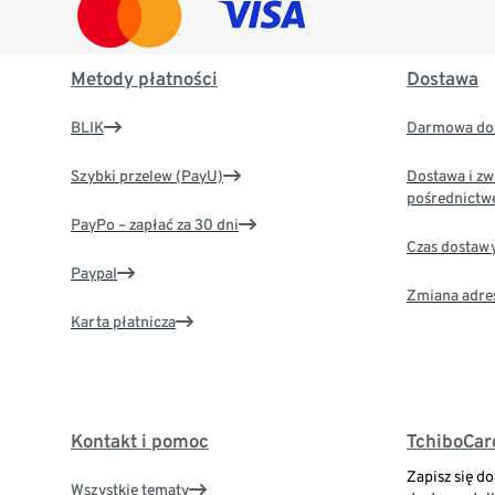
Metody płatności
Dostawa
BLIK
Darmowa dos
Szybki przelew (PayU)
Dostawa i zw
pośrednictw
PayPo – zapłać za 30 dni
Czas dostaw
Paypal
Zmiana adre
Karta płatnicza
Kontakt i pomoc
TchiboCar
Zapisz się d
Wszystkie tematy