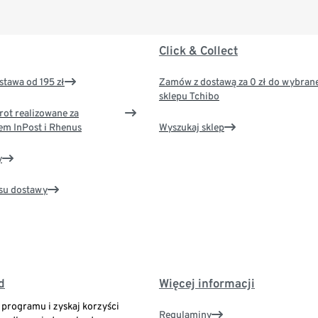
Click & Collect
tawa od 195 zł
Zamów z dostawą za 0 zł do wybran
sklepu Tchibo
rot realizowane za
em InPost i Rhenus
Wyszukaj sklep
y
su dostawy
d
Więcej informacji
o programu i zyskaj korzyści
Regulaminy