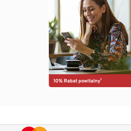
10% Rabat powitalny¹