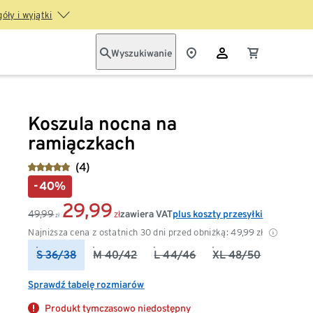
óły i wyjątki
Wyszukiwanie
Koszula nocna na
ramiączkach
(4)
-40%
29,99
49,99
zawiera VAT
plus koszty przesyłki
zł
zł
Najniższa cena z ostatnich 30 dni przed obniżką:
49,99
zł
S 36/38
M 40/42
L 44/46
XL 48/50
Sprawdź tabelę rozmiarów
Produkt tymczasowo niedostępny