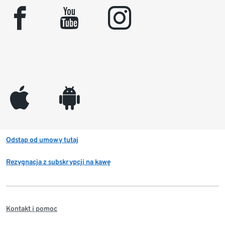
facebook
youtube
instagram
appleinc
android
Odstąp od umowy tutaj
Rezygnacja z subskrypcji na kawę
Kontakt i pomoc