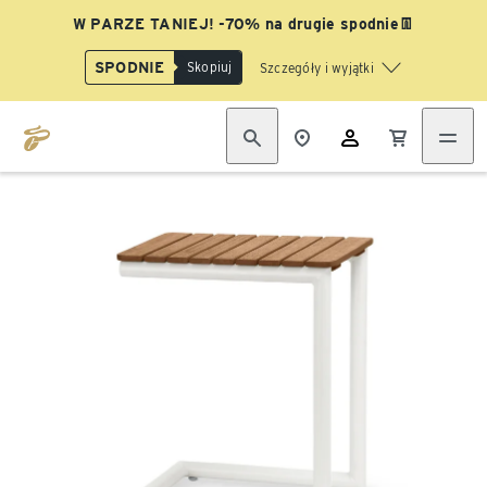
W PARZE TANIEJ! -70% na drugie spodnie👖
SPODNIE
Skopiuj
Szczegóły i wyjątki