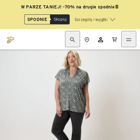
W PARZE TANIEJ! -70% na drugie spodnie👖
SPODNIE
Skopiuj
Szczegóły i wyjątki