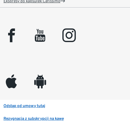
Ekspresy do kapsułek Cafissimo
facebook
youtube
instagram
appleinc
android
Odstąp od umowy tutaj
Rezygnacja z subskrypcji na kawę