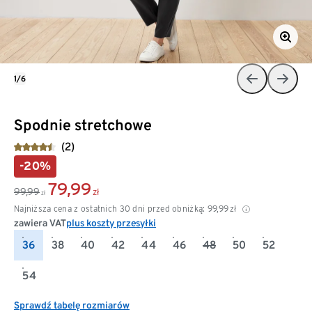
1/6
Spodnie stretchowe
(2)
-20%
79,99
99,99
zł
zł
Najniższa cena z ostatnich 30 dni przed obniżką:
99,99
zł
zawiera VAT
plus koszty przesyłki
36
38
40
42
44
46
48
50
52
54
Sprawdź tabelę rozmiarów