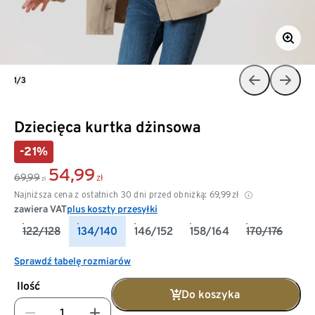
1/3
Dziecięca kurtka dżinsowa
-21%
54,99
69,99
zł
zł
Najniższa cena z ostatnich 30 dni przed obniżką:
69,99
zł
zawiera VAT
plus koszty przesyłki
122/128
134/140
146/152
158/164
170/176
Sprawdź tabelę rozmiarów
Ilość
Do koszyka