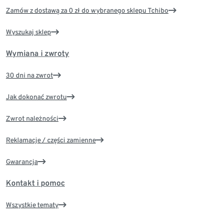
Zamów z dostawą za 0 zł do wybranego sklepu Tchibo
Wyszukaj sklep
Wymiana i zwroty
30 dni na zwrot
Jak dokonać zwrotu
Zwrot należności
Reklamacje / części zamienne
Gwarancja
Kontakt i pomoc
Wszystkie tematy