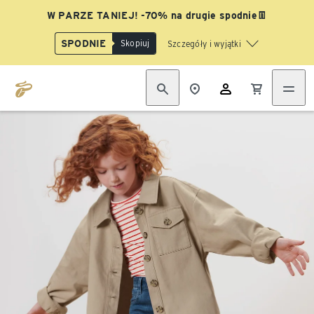
W PARZE TANIEJ! -70% na drugie spodnie👖
SPODNIE
Skopiuj
Szczegóły i wyjątki