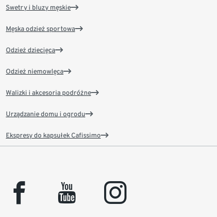
Swetry i bluzy męskie
Męska odzież sportowa
Odzież dziecięca
Odzież niemowlęca
Walizki i akcesoria podróżne
Urządzanie domu i ogrodu
Ekspresy do kapsułek Cafissimo
facebook
youtube
instagram