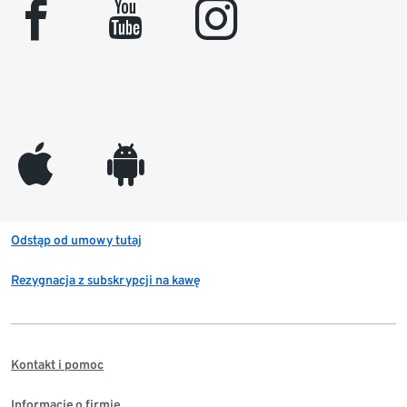
facebook
youtube
instagram
appleinc
android
Odstąp od umowy tutaj
Rezygnacja z subskrypcji na kawę
Kontakt i pomoc
Informacje o firmie