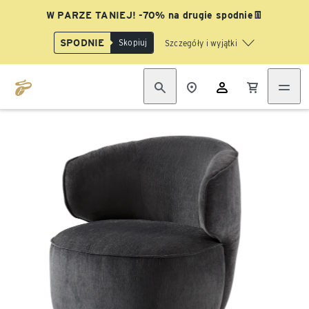
W PARZE TANIEJ! -70% na drugie spodnie👖
SPODNIE
Skopiuj
Szczegóły i wyjątki