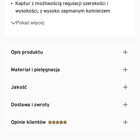
Kaptur z możliwością regulacji szerokości i
wysokości, z wysoko zapinanym kołnierzem
Dwie wpuszczane kieszenie zapinane na zamek
Pokaż więcej
błyskawiczny i jedna kieszeń wewnętrzna
Dwukierunkowy zamek błyskawiczny i plisa
chroniąca przed wiatrem zapinana na guziki
zatrzaskowe
Opis produktu
Mankiety z elastycznymi detalami
Uszczelnione zamki boczne umożliwiające regulację
Materiał i pielęgnacja
szerokości
Karczek z otworem wentylacyjnym
Jakość
Przedłużony tył
Dostawa i zwroty
Opinie klientów