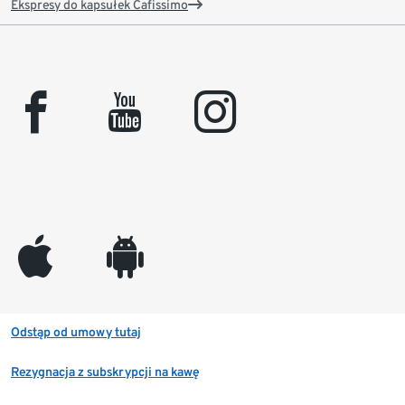
Ekspresy do kapsułek Cafissimo
facebook
youtube
instagram
appleinc
android
Odstąp od umowy tutaj
Rezygnacja z subskrypcji na kawę