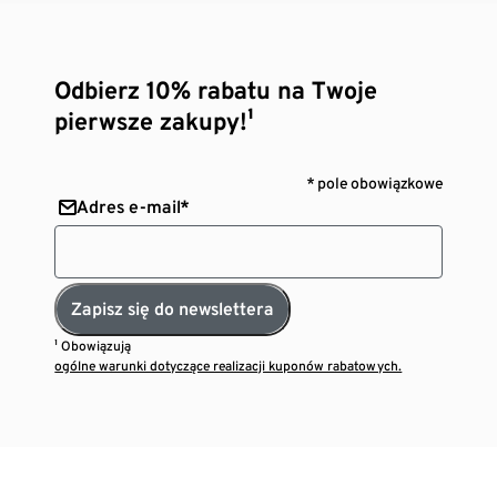
Odbierz 10% rabatu na Twoje
pierwsze zakupy!¹
* pole obowiązkowe
Adres e-mail*
Zapisz się do newslettera
¹ Obowiązują
ogólne warunki dotyczące realizacji kuponów rabatowych.