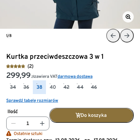
1/8
Kurtka przeciwdeszczowa 3 w 1
(2)
299,99
zawiera VAT
darmowa dostawa
zł
34
36
38
40
42
44
46
Sprawdź tabelę rozmiarów
Ilość
Do koszyka
Ostatnie sztuki