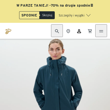
W PARZE TANIEJ! -70% na drugie spodnie👖
SPODNIE
Skopiuj
Szczegóły i wyjątki