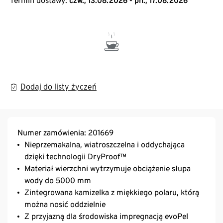
Termin dostawy:
czw., 13.08.2026 - pn., 17.08.2026
Dodaj do listy życzeń
Numer zamówienia: 201669
Nieprzemakalna, wiatroszczelna i oddychająca
dzięki technologii DryProof™
Materiał wierzchni wytrzymuje obciążenie słupa
wody do 5000 mm
Zintegrowana kamizelka z miękkiego polaru, którą
można nosić oddzielnie
Z przyjazną dla środowiska impregnacją evoPel