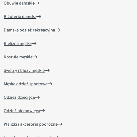
Obuwie damskie
Biżuteria damska
Damska odzież rekreacyjna
Bielizna męska
Koszule męskie
Swetry i bluzy męskie
Męska odzież sportowa
Odzież dziecięca
Odzież niemowlęca
Walizki i akcesoria podróżne