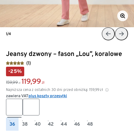
1/4
Jeansy dzwony – fason „Lou”, koralowe
(1)
-25%
119,99
159,99
zł
zł
Najniższa cena z ostatnich 30 dni przed obniżką:
159,99
zł
zawiera VAT
plus koszty przesyłki
36
38
40
42
44
46
48