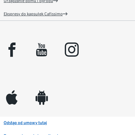
Urządzanie domu i ogrodu
Ekspresy do kapsułek Cafissimo
facebook
youtube
instagram
appleinc
android
Odstąp od umowy tutaj