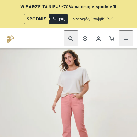
W PARZE TANIEJ! -70% na drugie spodnie👖
SPODNIE
Skopiuj
Szczegóły i wyjątki