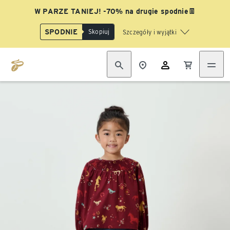
W PARZE TANIEJ! -70% na drugie spodnie👖
SPODNIE
Skopiuj
Szczegóły i wyjątki