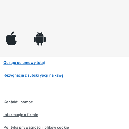
appleinc
android
Odstąp od umowy tutaj
Rezygnacja z subskrypcji na kawę
Kontakt i pomoc
Informacje o firmie
Polityka prywatności i plików cookie