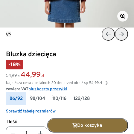
1/5
Bluzka dziecięca
-18%
44,99
54,99
zł
zł
Najniższa cena z ostatnich 30 dni przed obniżką:
54,99
zł
zawiera VAT
plus koszty przesyłki
86/92
98/104
110/116
122/128
Sprawdź tabelę rozmiarów
Ilość
Do koszyka