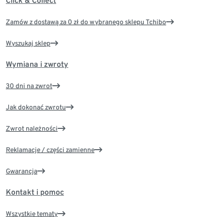
Click & Collect
Zamów z dostawą za 0 zł do wybranego sklepu Tchibo
Wyszukaj sklep
Wymiana i zwroty
30 dni na zwrot
Jak dokonać zwrotu
Zwrot należności
Reklamacje / części zamienne
Gwarancja
Kontakt i pomoc
Wszystkie tematy