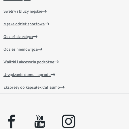
Swetry i bluzy męskie
Męska odzież sportowa
Odzież dziecięca
Odzież niemowlęca
Walizki i akcesoria podróżne
Urządzanie domu i ogrodu
Ekspresy do kapsułek Cafissimo
facebook
youtube
instagram