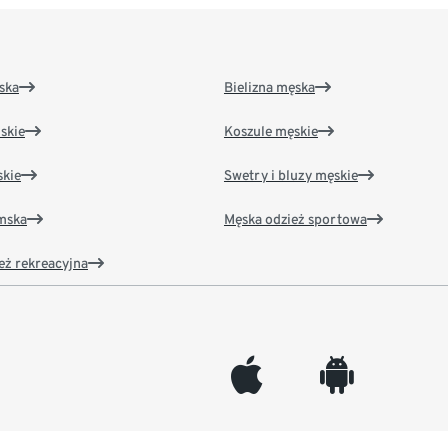
ska
Bielizna męska
skie
Koszule męskie
kie
Swetry i bluzy męskie
amska
Męska odzież sportowa
eż rekreacyjna
appleinc
android