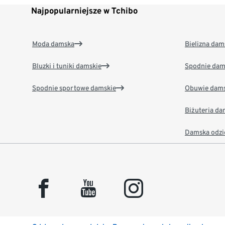
Najpopularniejsze w Tchibo
Moda damska
Bielizna dam
Bluzki i tuniki damskie
Spodnie dam
Spodnie sportowe damskie
Obuwie dams
Biżuteria d
Damska odzi
facebook
youtube
instagram