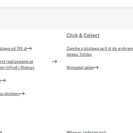
Click & Collect
tawa od 195 zł
Zamów z dostawą za 0 zł do wybran
sklepu Tchibo
rot realizowane za
em InPost i Rhenus
Wyszukaj sklep
y
su dostawy
d
Więcej informacji