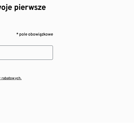
oje pierwsze
* pole obowiązkowe
w rabatowych.