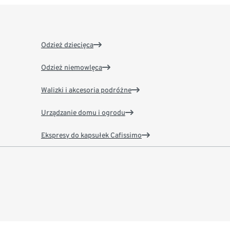
Odzież dziecięca
Odzież niemowlęca
Walizki i akcesoria podróżne
Urządzanie domu i ogrodu
Ekspresy do kapsułek Cafissimo