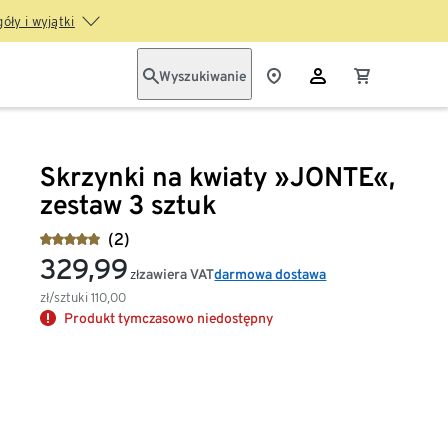
óły i wyjątki
Wyszukiwanie
Skrzynki na kwiaty »JONTE«,
zestaw 3 sztuk
(2)
329,99
zawiera VAT
darmowa dostawa
zł
zł/sztuki
110,00
Produkt tymczasowo niedostępny