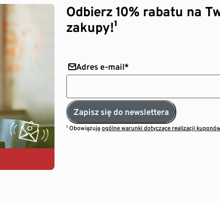
Odbierz 10% rabatu na Tw
zakupy!¹
Adres e-mail*
Zapisz się do newslettera
¹ Obowiązują
ogólne warunki dotyczące realizacji kuponó