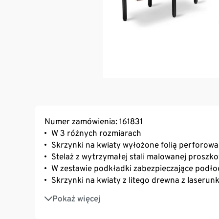
Numer zamówienia: 161831
W 3 różnych rozmiarach
Skrzynki na kwiaty wyłożone folią perforow
Stelaż z wytrzymałej stali malowanej proszk
W zestawie podkładki zabezpieczające podło
Skrzynki na kwiaty z litego drewna z laserun
Odporny na promieniowanie UV i czynniki a
Pokaż więcej