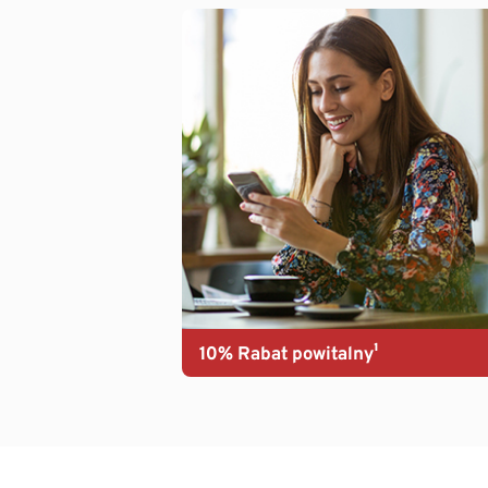
10% Rabat powitalny¹