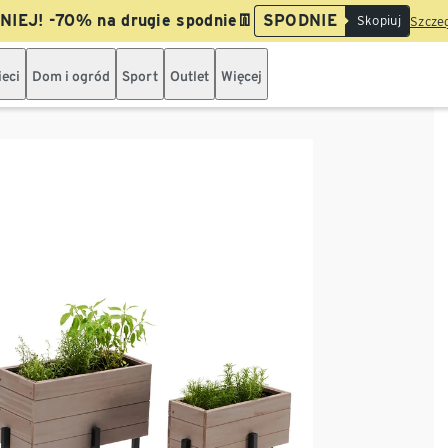
IEJ! -70% na drugie spodnie👖
SPODNIE
Skopiuj
Szczeg
ieci
Dom i ogród
Sport
Outlet
Więcej