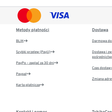
Metody płatności
Dostawa
BLIK
Darmowa dos
Szybki przelew (PayU)
Dostawa i zw
pośrednictw
PayPo – zapłać za 30 dni
Czas dostaw
Paypal
Zmiana adre
Karta płatnicza
Kontakt i pomoc
TchiboCar