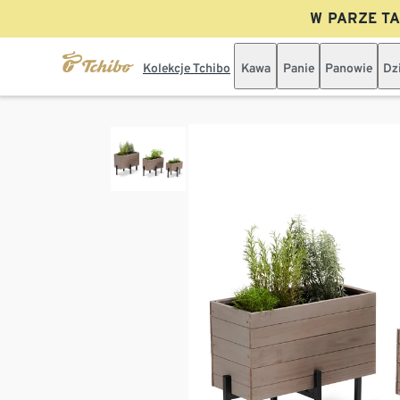
W PARZE TAN
Kolekcje Tchibo
Kawa
Panie
Panowie
Dz