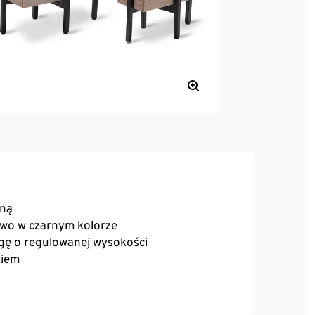
aną
owo w czarnym kolorze
gę o regulowanej wysokości
kiem
tmosferyczne