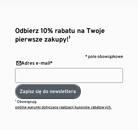
Odbierz 10% rabatu na Twoje
pierwsze zakupy!¹
* pole obowiązkowe
Adres e-mail*
Zapisz się do newslettera
¹ Obowiązują
ogólne warunki dotyczące realizacji kuponów rabatowych.