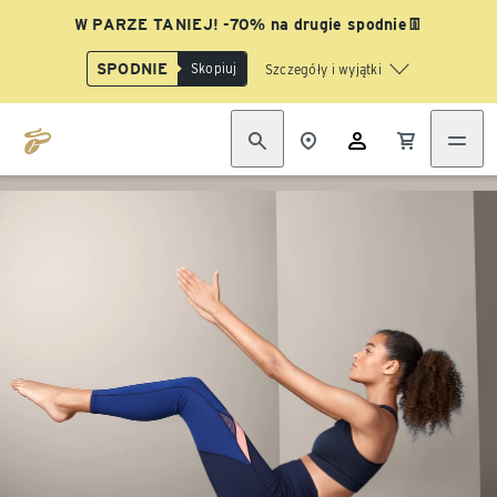
W PARZE TANIEJ! -70% na drugie spodnie👖
SPODNIE
Skopiuj
Szczegóły i wyjątki