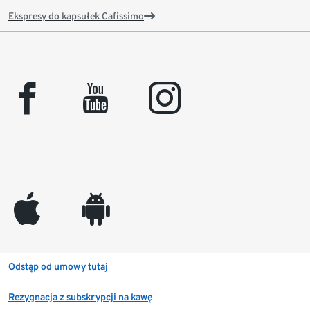
Ekspresy do kapsułek Cafissimo
facebook
youtube
instagram
appleinc
android
Odstąp od umowy tutaj
Rezygnacja z subskrypcji na kawę