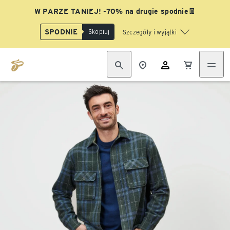
W PARZE TANIEJ! -70% na drugie spodnie👖
SPODNIE
Skopiuj
Szczegóły i wyjątki