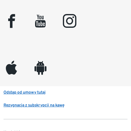
facebook
youtube
instagram
appleinc
android
Odstąp od umowy tutaj
Rezygnacja z subskrypcji na kawę