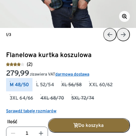
1/3
Flanelowa kurtka koszulowa
(2)
279,99
zawiera VAT
darmowa dostawa
zł
M 48/50
L 52/54
XL 56/58
XXL 60/62
3XL 64/66
4XL 68/70
5XL 72/74
Sprawdź tabelę rozmiarów
Ilość
Do koszyka