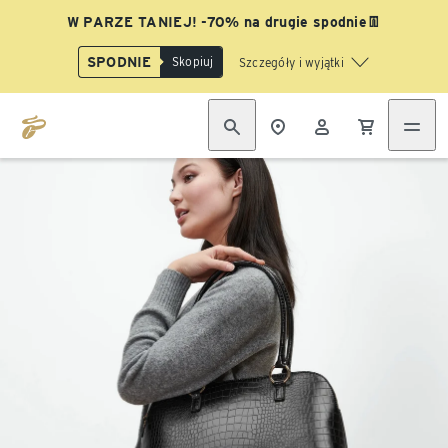
W PARZE TANIEJ! -70% na drugie spodnie👖
SPODNIE
Skopiuj
Szczegóły i wyjątki