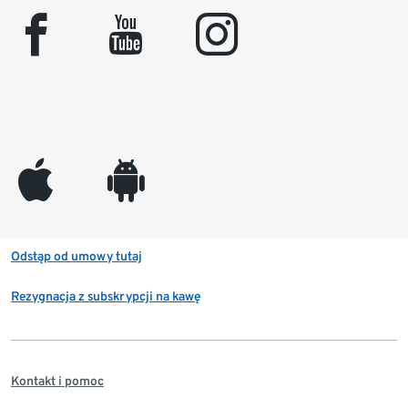
facebook
youtube
instagram
appleinc
android
Odstąp od umowy tutaj
Rezygnacja z subskrypcji na kawę
Kontakt i pomoc