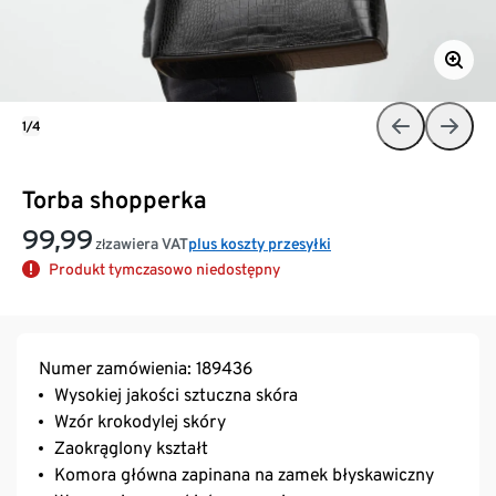
1/4
Torba shopperka
99,99
zawiera VAT
plus koszty przesyłki
zł
Produkt tymczasowo niedostępny
Numer zamówienia: 189436
Wysokiej jakości sztuczna skóra
Wzór krokodylej skóry
Zaokrąglony kształt
Komora główna zapinana na zamek błyskawiczny