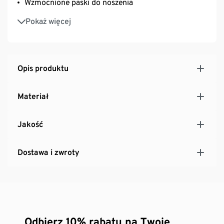
Wzmocnione paski do noszenia
Komora główna z przegródką pośrodku
Pokaż więcej
Wewnątrz dodatkowa kieszeń zapinana na zamek
błyskawiczny
Opis produktu
Materiał
Jakość
Dostawa i zwroty
Odbierz 10% rabatu na Twoje