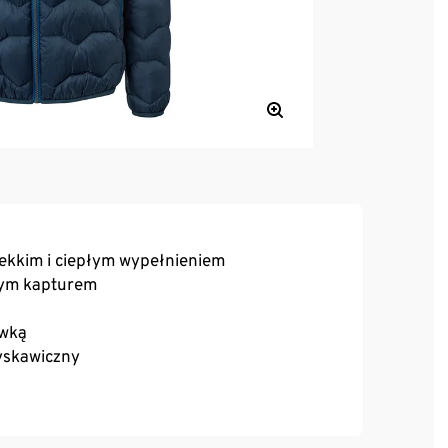
ekkim i ciepłym wypełnieniem
nym kapturem
ówką
yskawiczny
skawiczny