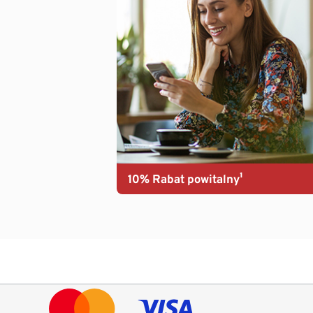
10% Rabat powitalny¹