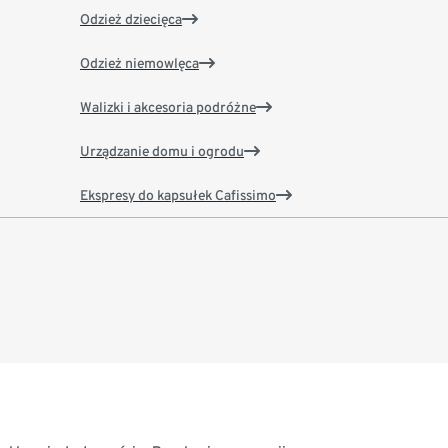
Odzież dziecięca
Odzież niemowlęca
Walizki i akcesoria podróżne
Urządzanie domu i ogrodu
Ekspresy do kapsułek Cafissimo