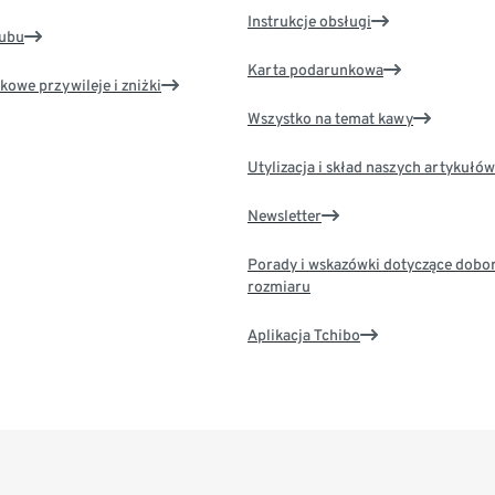
Instrukcje obsługi
lubu
Karta podarunkowa
kowe przywileje i zniżki
Wszystko na temat kawy
Utylizacja i skład naszych artykułów
Newsletter
Porady i wskazówki dotyczące dobo
rozmiaru
Aplikacja Tchibo