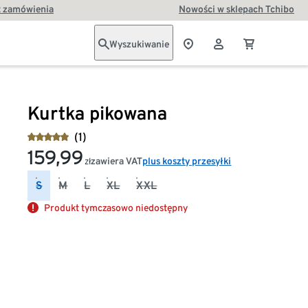
t zamówienia
Nowości w sklepach Tchibo
Wyszukiwanie
Kurtka pikowana
(1)
159,99
zawiera VAT
plus koszty przesyłki
zł
S
M
L
XL
XXL
Produkt tymczasowo niedostępny