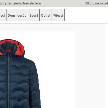
przy zapisie do Newslettera
30 dni na zwro
ieci
Dom i ogród
Sport
Outlet
Więcej