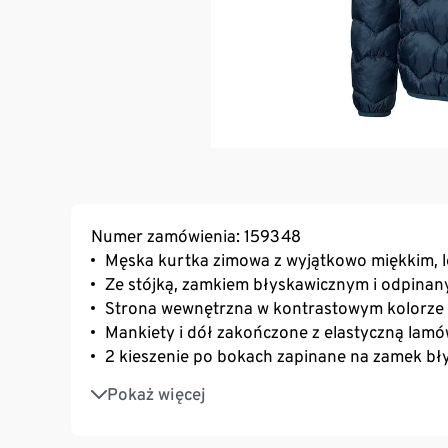
Numer zamówienia: 159348
Męska kurtka zimowa z wyjątkowo miękkim, l
Ze stójką, zamkiem błyskawicznym i odpina
Strona wewnętrzna w kontrastowym kolorze
Mankiety i dół zakończone z elastyczną lam
2 kieszenie po bokach zapinane na zamek bł
Kieszeń wewnętrzna zapinana na zamek bły
Pokaż więcej
Z pętelką do powieszenia