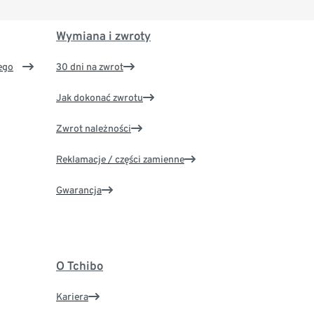
Wymiana i zwroty
ego
30 dni na zwrot
Jak dokonać zwrotu
Zwrot należności
Reklamacje / części zamienne
Gwarancja
O Tchibo
Kariera