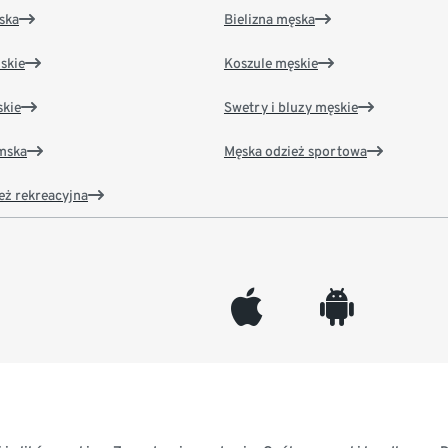
ska
Bielizna męska
skie
Koszule męskie
kie
Swetry i bluzy męskie
amska
Męska odzież sportowa
eż rekreacyjna
appleinc
android