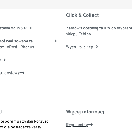
Click & Collect
tawa od 195 zł
Zamów z dostawą za 0 zł do wybran
sklepu Tchibo
rot realizowane za
em InPost i Rhenus
Wyszukaj sklep
y
su dostawy
d
Więcej informacji
o programu i zyskaj korzyści
Regulaminy
ko dla posiadacza karty