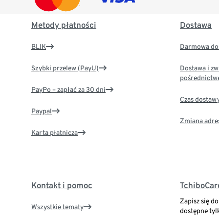
Metody płatności
Dostawa
BLIK
Darmowa dos
Szybki przelew (PayU)
Dostawa i zw
pośrednictw
PayPo – zapłać za 30 dni
Czas dostaw
Paypal
Zmiana adre
Karta płatnicza
Kontakt i pomoc
TchiboCar
Zapisz się d
Wszystkie tematy
dostępne tyl