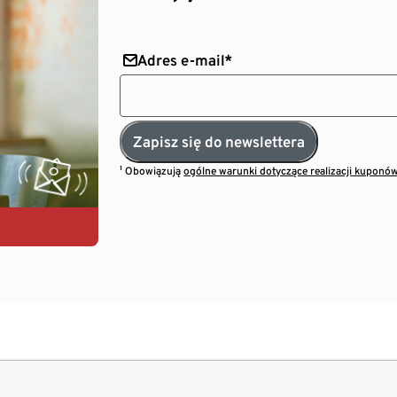
Adres e-mail*
Zapisz się do newslettera
¹ Obowiązują
ogólne warunki dotyczące realizacji kuponó