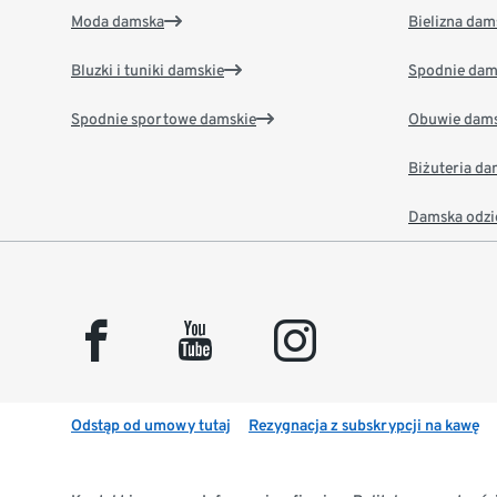
Moda damska
Bielizna dam
Bluzki i tuniki damskie
Spodnie dam
Spodnie sportowe damskie
Obuwie dams
Biżuteria d
Damska odzi
facebook
youtube
instagram
Odstąp od umowy tutaj
Rezygnacja z subskrypcji na kawę