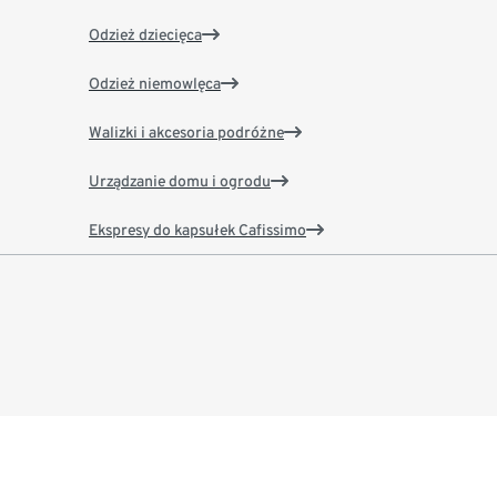
Odzież dziecięca
Odzież niemowlęca
Walizki i akcesoria podróżne
Urządzanie domu i ogrodu
Ekspresy do kapsułek Cafissimo