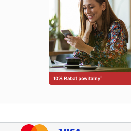
10% Rabat powitalny¹