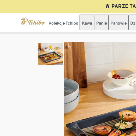
W PARZE TAN
Kolekcje Tchibo
Kawa
Panie
Panowie
Dz