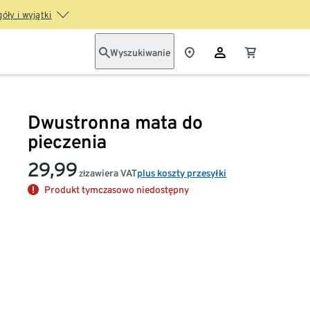
óły i wyjątki
Wyszukiwanie
Dwustronna mata do
pieczenia
29,99
zawiera VAT
plus koszty przesyłki
zł
Produkt tymczasowo niedostępny