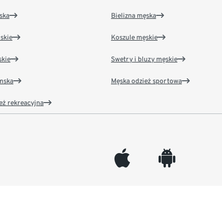
ska
Bielizna męska
skie
Koszule męskie
kie
Swetry i bluzy męskie
amska
Męska odzież sportowa
eż rekreacyjna
appleinc
android