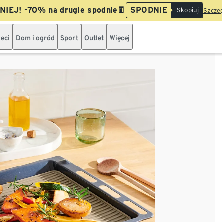
IEJ! -70% na drugie spodnie👖
SPODNIE
Skopiuj
Szczeg
ieci
Dom i ogród
Sport
Outlet
Więcej