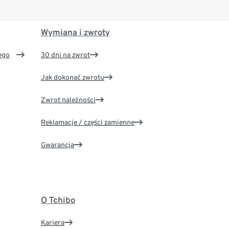
Wymiana i zwroty
ego
30 dni na zwrot
Jak dokonać zwrotu
Zwrot należności
Reklamacje / części zamienne
Gwarancja
O Tchibo
Kariera