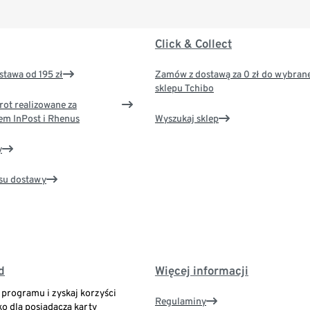
Click & Collect
tawa od 195 zł
Zamów z dostawą za 0 zł do wybran
sklepu Tchibo
rot realizowane za
em InPost i Rhenus
Wyszukaj sklep
y
su dostawy
d
Więcej informacji
o programu i zyskaj korzyści
Regulaminy
ko dla posiadacza karty