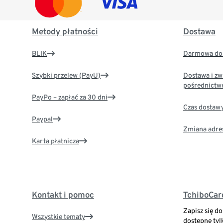
Metody płatności
Dostawa
BLIK
Darmowa dos
Szybki przelew (PayU)
Dostawa i zw
pośrednictw
PayPo – zapłać za 30 dni
Czas dostaw
Paypal
Zmiana adre
Karta płatnicza
Kontakt i pomoc
TchiboCar
Zapisz się d
Wszystkie tematy
dostępne tyl