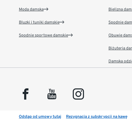
Moda damska
Bielizna dam
Bluzki i tuniki damskie
Spodnie dam
Spodnie sportowe damskie
Obuwie dams
Biżuteria d
Damska odzi
facebook
youtube
instagram
Odstąp od umowy tutaj
Rezygnacja z subskrypcji na kawę