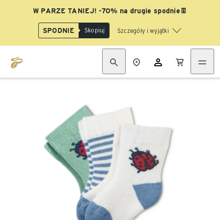
W PARZE TANIEJ! -70% na drugie spodnie👖
SPODNIE
Skopiuj
Szczegóły i wyjątki