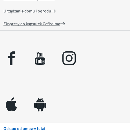
Urządzanie domu i ogrodu
Ekspresy do kapsułek Cafissimo
facebook
youtube
instagram
appleinc
android
Odstąp od umowy tutaj