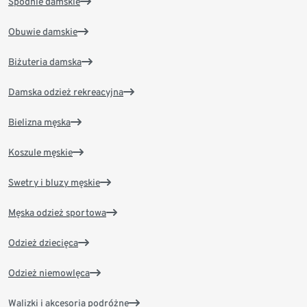
Spodnie damskie
Obuwie damskie
Biżuteria damska
Damska odzież rekreacyjna
Bielizna męska
Koszule męskie
Swetry i bluzy męskie
Męska odzież sportowa
Odzież dziecięca
Odzież niemowlęca
Walizki i akcesoria podróżne