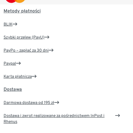
Metody płatności
BLIK
Szybki przelew (PayU)
PayPo – zapłać za 30 dni
Paypal
Karta płatnicza
Dostawa
Darmowa dostawa od 195 zł
Dostawa i zwrot realizowane za pośrednictwem InPost i
Rhenus