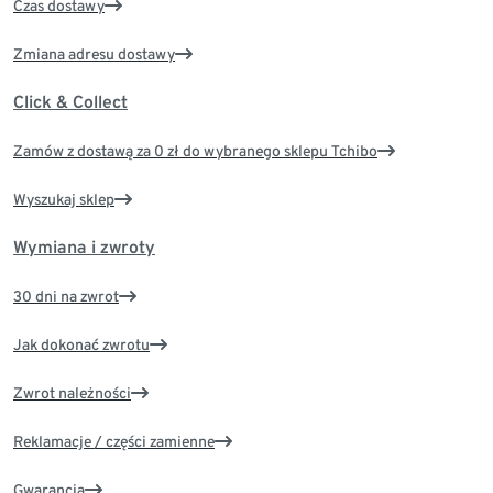
Czas dostawy
Zmiana adresu dostawy
Click & Collect
Zamów z dostawą za 0 zł do wybranego sklepu Tchibo
Wyszukaj sklep
Wymiana i zwroty
30 dni na zwrot
Jak dokonać zwrotu
Zwrot należności
Reklamacje / części zamienne
Gwarancja