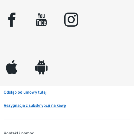
facebook
youtube
instagram
appleinc
android
Odstąp od umowy tutaj
Rezygnacja z subskrypcji na kawę
Kontakt i pomoc