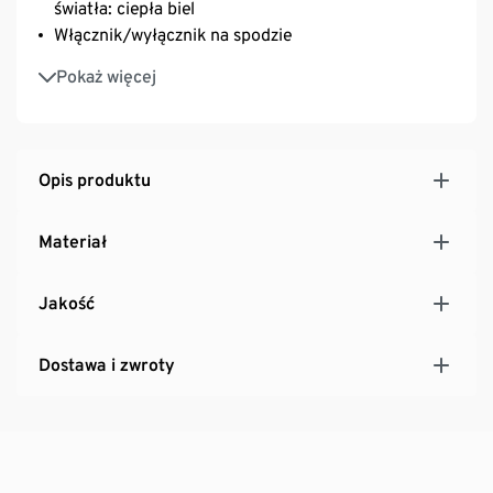
światła: ciepła biel
Włącznik/wyłącznik na spodzie
Oddzielna stacja ładująca do użytku w
Pokaż więcej
pomieszczeniach z kablem USB-C/USB-A o
długości 50 cm – łatwe ładowanie lampek
Spód delikatny dla podłoża
Czas ładowania: ok. 3 godziny
Opis produktu
Czas pracy do 8 godzin przy w pełni naładowanym
akumulatorze
Materiał
Funkcja timera: automatyczne wyłączanie po 4
godzinach, ponowne włączanie po 20 godzinach
Jakość
Dostawa i zwroty