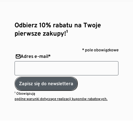
Odbierz 10% rabatu na Twoje
pierwsze zakupy!¹
* pole obowiązkowe
Adres e-mail*
Zapisz się do newslettera
¹ Obowiązują
ogólne warunki dotyczące realizacji kuponów rabatowych.