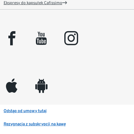
Ekspresy do kapsułek Cafissimo
facebook
youtube
instagram
appleinc
android
Odstąp od umowy tutaj
Rezygnacja z subskrypcji na kawę