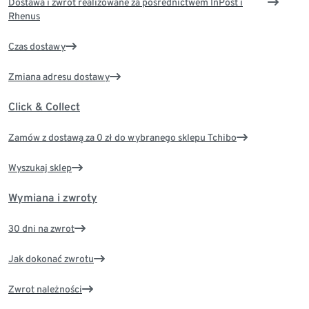
Dostawa i zwrot realizowane za pośrednictwem InPost i
Rhenus
Czas dostawy
Zmiana adresu dostawy
Click & Collect
Zamów z dostawą za 0 zł do wybranego sklepu Tchibo
Wyszukaj sklep
Wymiana i zwroty
30 dni na zwrot
Jak dokonać zwrotu
Zwrot należności