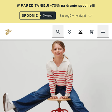
W PARZE TANIEJ! -70% na drugie spodnie👖
SPODNIE
Skopiuj
Szczegóły i wyjątki