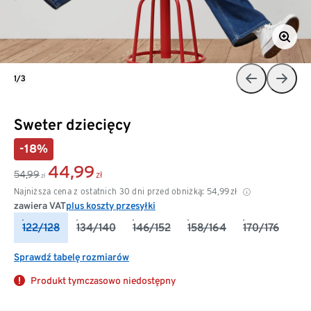
1/3
Sweter dziecięcy
-18%
44,99
54,99
zł
zł
Najniższa cena z ostatnich 30 dni przed obniżką:
54,99
zł
zawiera VAT
plus koszty przesyłki
122/128
134/140
146/152
158/164
170/176
Sprawdź tabelę rozmiarów
Produkt tymczasowo niedostępny