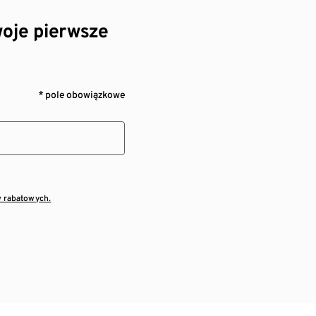
oje pierwsze
* pole obowiązkowe
w rabatowych.