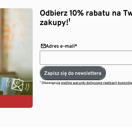
Odbierz 10% rabatu na Tw
zakupy!¹
Adres e-mail*
Zapisz się do newslettera
¹ Obowiązują
ogólne warunki dotyczące realizacji kuponó