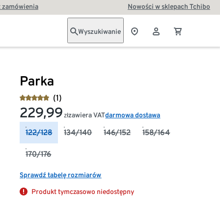
t zamówienia
Nowości w sklepach Tchibo
Wyszukiwanie
Parka
(1)
229,99
zawiera VAT
darmowa dostawa
zł
122/128
134/140
146/152
158/164
170/176
Sprawdź tabelę rozmiarów
Produkt tymczasowo niedostępny