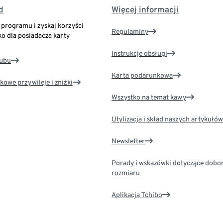
d
Więcej informacji
o programu i zyskaj korzyści
Regulaminy
ko dla posiadacza karty
Instrukcje obsługi
lubu
Karta podarunkowa
kowe przywileje i zniżki
Wszystko na temat kawy
Utylizacja i skład naszych artykułów
Newsletter
Porady i wskazówki dotyczące dobo
rozmiaru
Aplikacja Tchibo