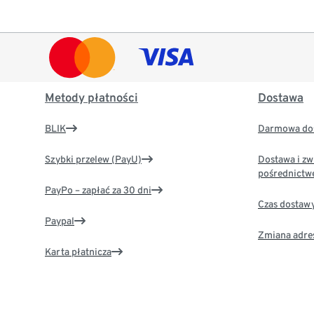
Metody płatności
Dostawa
BLIK
Darmowa dos
Szybki przelew (PayU)
Dostawa i zw
pośrednictw
PayPo – zapłać za 30 dni
Czas dostaw
Paypal
Zmiana adre
Karta płatnicza