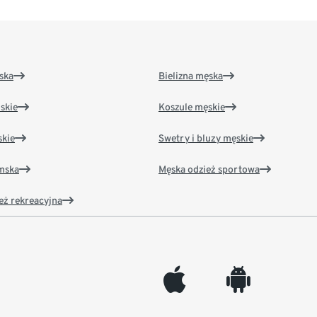
ska
Bielizna męska
skie
Koszule męskie
kie
Swetry i bluzy męskie
amska
Męska odzież sportowa
eż rekreacyjna
appleinc
android