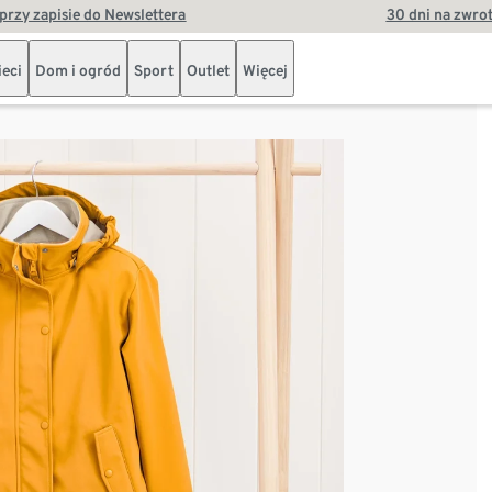
przy zapisie do Newslettera
30 dni na zwro
ieci
Dom i ogród
Sport
Outlet
Więcej