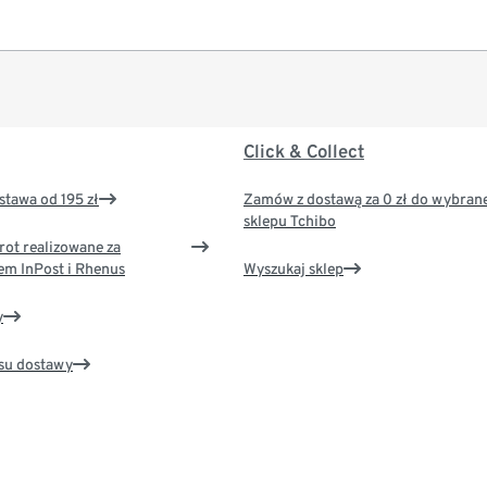
Click & Collect
tawa od 195 zł
Zamów z dostawą za 0 zł do wybran
sklepu Tchibo
rot realizowane za
em InPost i Rhenus
Wyszukaj sklep
y
su dostawy