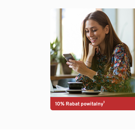
10% Rabat powitalny¹