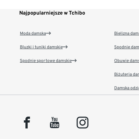
Najpopularniejsze w Tchibo
Moda damska
Bielizna dam
Bluzki i tuniki damskie
Spodnie dam
Spodnie sportowe damskie
Obuwie dams
Biżuteria d
Damska odzi
facebook
youtube
instagram