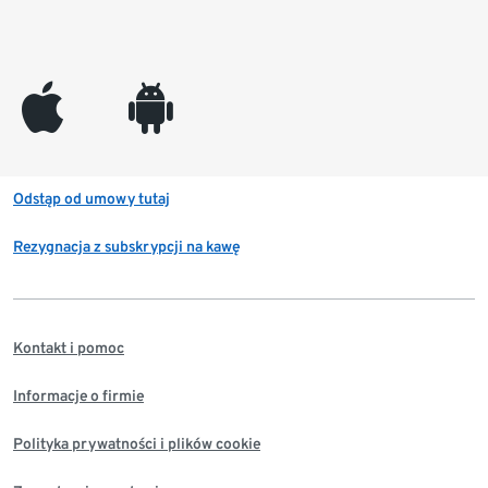
appleinc
android
Odstąp od umowy tutaj
Rezygnacja z subskrypcji na kawę
Kontakt i pomoc
Informacje o firmie
Polityka prywatności i plików cookie