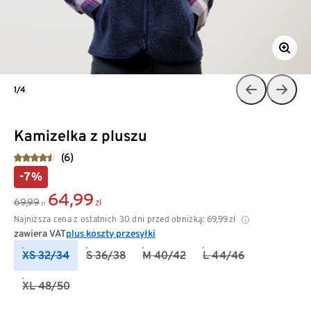
1/4
Kamizelka z pluszu
(6)
-7%
64,99
69,99
zł
zł
Najniższa cena z ostatnich 30 dni przed obniżką:
69,99
zł
zawiera VAT
plus koszty przesyłki
XS 32/34
S 36/38
M 40/42
L 44/46
XL 48/50