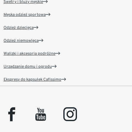
Swetry i bluzy męskie
Męska odzież sportowa
Odzież dziecięca
Odzież niemowlęca
Walizki i akcesoria podróżne
Urządzanie domu i ogrodu
Ekspresy do kapsułek Cafissimo
facebook
youtube
instagram