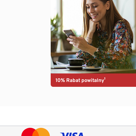
10% Rabat powitalny¹