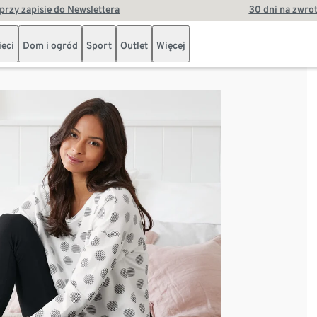
przy zapisie do Newslettera
30 dni na zwro
ieci
Dom i ogród
Sport
Outlet
Więcej