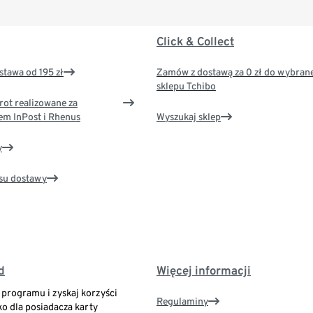
Click & Collect
tawa od 195 zł
Zamów z dostawą za 0 zł do wybran
sklepu Tchibo
rot realizowane za
em InPost i Rhenus
Wyszukaj sklep
y
su dostawy
d
Więcej informacji
o programu i zyskaj korzyści
Regulaminy
ko dla posiadacza karty