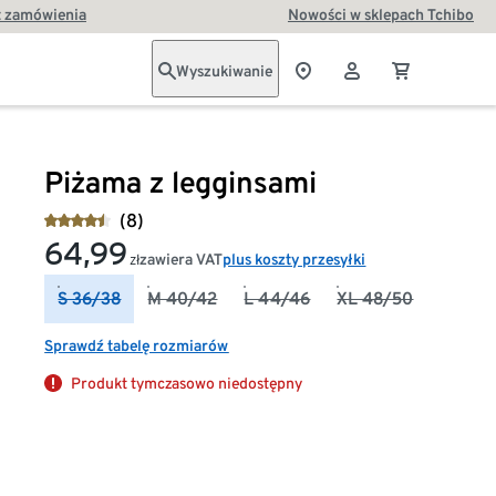
t zamówienia
Nowości w sklepach Tchibo
Wyszukiwanie
Piżama z legginsami
(8)
64,99
zawiera VAT
plus koszty przesyłki
zł
S 36/38
M 40/42
L 44/46
XL 48/50
Sprawdź tabelę rozmiarów
Produkt tymczasowo niedostępny