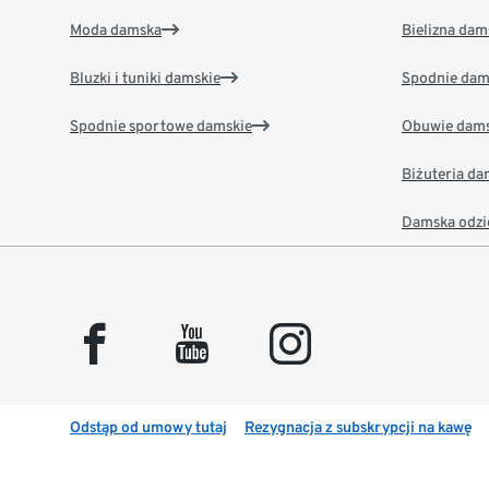
Moda damska
Bielizna dam
Bluzki i tuniki damskie
Spodnie dam
Spodnie sportowe damskie
Obuwie dams
Biżuteria d
Damska odzi
facebook
youtube
instagram
Odstąp od umowy tutaj
Rezygnacja z subskrypcji na kawę