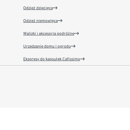
Odzież dziecięca
Odzież niemowlęca
Walizki i akcesoria podróżne
Urządzanie domu i ogrodu
Ekspresy do kapsułek Cafissimo