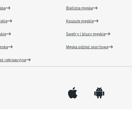
ska
Bielizna męska
skie
Koszule męskie
kie
Swetry i bluzy męskie
amska
Męska odzież sportowa
eż rekreacyjna
appleinc
android