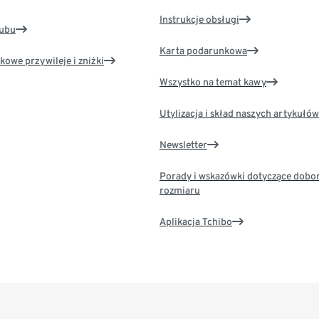
Instrukcje obsługi
lubu
Karta podarunkowa
kowe przywileje i zniżki
Wszystko na temat kawy
Utylizacja i skład naszych artykułów
Newsletter
Porady i wskazówki dotyczące dobo
rozmiaru
Aplikacja Tchibo