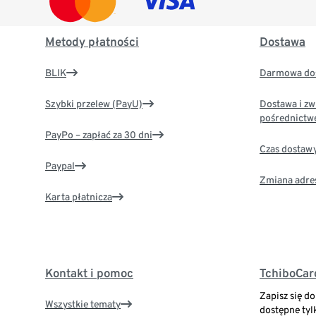
Metody płatności
Dostawa
BLIK
Darmowa dos
Szybki przelew (PayU)
Dostawa i zw
pośrednictw
PayPo – zapłać za 30 dni
Czas dostaw
Paypal
Zmiana adre
Karta płatnicza
Kontakt i pomoc
TchiboCar
Zapisz się d
Wszystkie tematy
dostępne tyl