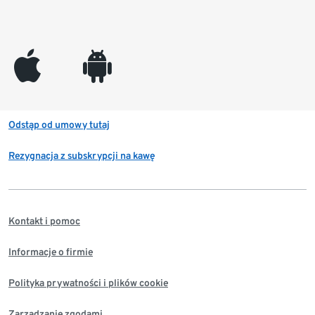
appleinc
android
Odstąp od umowy tutaj
Rezygnacja z subskrypcji na kawę
Kontakt i pomoc
Informacje o firmie
Polityka prywatności i plików cookie
Zarządzanie zgodami