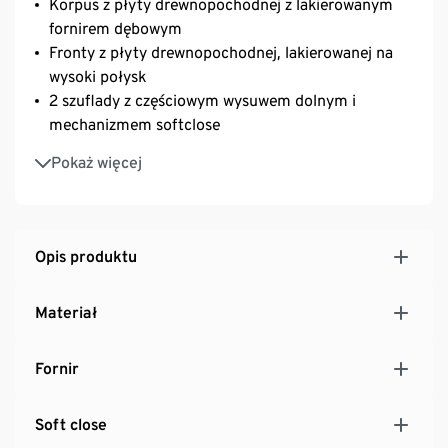
Korpus z płyty drewnopochodnej z lakierowanym
fornirem dębowym
Fronty z płyty drewnopochodnej, lakierowanej na
wysoki połysk
2 szuflady z częściowym wysuwem dolnym i
mechanizmem softclose
2 drzwi na zawiasach zatrzaskowych i z
Pokaż więcej
mechanizmem softclose
Z łącznie 5 półkami, z których 3 o indywidualnie
regulowanej wysokości
Szafa z drążkiem na ubrania
Opis produktu
Nóżki z lakierowanego litego drewna dębowego
MADE IN GERMANY
Materiał
Fornir
Soft close