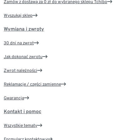
Zamów z dostawą za 0 zł do wybranego sklepu Tchibo
Wyszukaj sklep
Wymiana i zwroty
30 dni na zwrot
Jak dokonać zwrotu
Zwrot należności
Reklamacje / części zamienne
Gwarancja
Kontakt i pomoc
Wszystkie tematy
Formularz kontaktowy