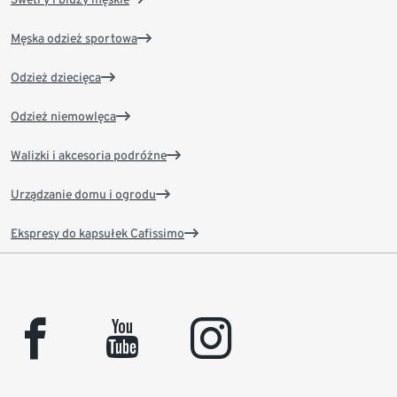
Męska odzież sportowa
Odzież dziecięca
Odzież niemowlęca
Walizki i akcesoria podróżne
Urządzanie domu i ogrodu
Ekspresy do kapsułek Cafissimo
facebook
youtube
instagram