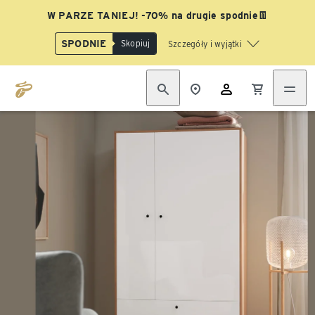
W PARZE TANIEJ! -70% na drugie spodnie👖
SPODNIE
Skopiuj
Szczegóły i wyjątki