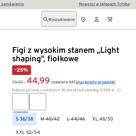
t zamówienia
Nowości w sklepach Tchibo
Wyszukiwanie
Figi z wysokim stanem „Light
shaping”, fiołkowe
-25%
44,99
59,99
zawiera VAT
plus koszty przesyłki
zł
zł
Najniższa cena z ostatnich 30 dni przed obniżką:
59,99
zł
S 36/38
M 40/42
L 44/46
XL 48/50
XXL 52/54