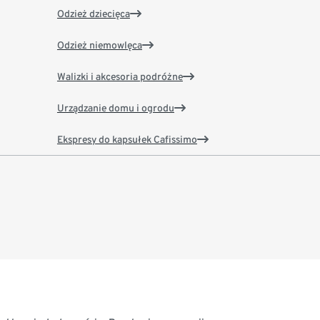
Odzież dziecięca
Odzież niemowlęca
Walizki i akcesoria podróżne
Urządzanie domu i ogrodu
Ekspresy do kapsułek Cafissimo