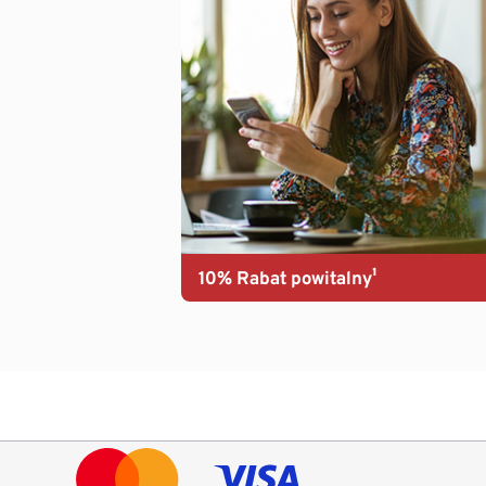
10% Rabat powitalny¹