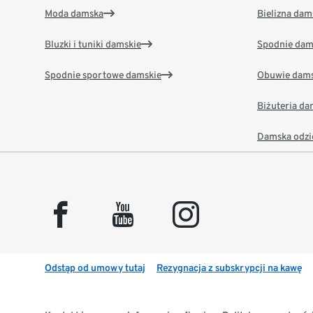
Moda damska
Bielizna dam
Bluzki i tuniki damskie
Spodnie dam
Spodnie sportowe damskie
Obuwie dams
Biżuteria d
Damska odzi
facebook
youtube
instagram
Odstąp od umowy tutaj
Rezygnacja z subskrypcji na kawę