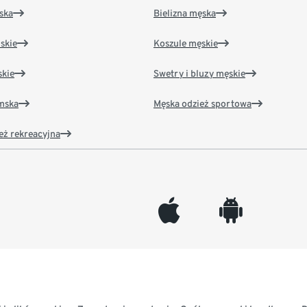
ska
Bielizna męska
skie
Koszule męskie
kie
Swetry i bluzy męskie
amska
Męska odzież sportowa
eż rekreacyjna
appleinc
android