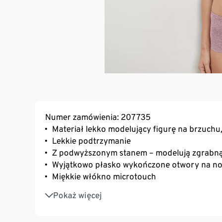
Numer zamówienia: 207735
Materiał lekko modelujący figurę na brzuchu
Lekkie podtrzymanie
Z podwyższonym stanem – modelują zgrabną
Wyjątkowo płasko wykończone otwory na nogi
Miękkie włókno microtouch
Z zawartością wysokogatunkowego markoweg
Pokaż więcej
wysoką wytrzymałość podczas prania
Bawełniany klin