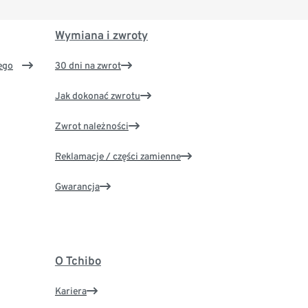
Wymiana i zwroty
ego
30 dni na zwrot
Jak dokonać zwrotu
Zwrot należności
Reklamacje / części zamienne
Gwarancja
O Tchibo
Kariera