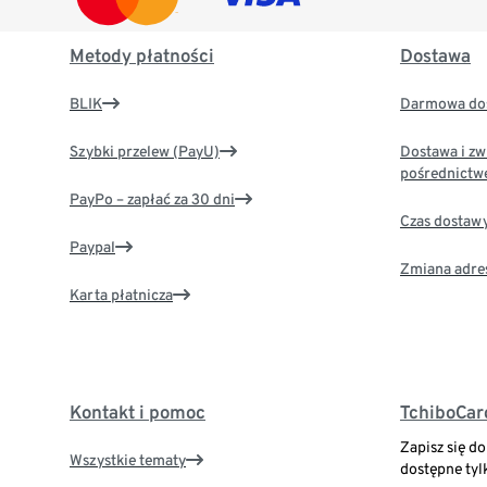
Metody płatności
Dostawa
BLIK
Darmowa dos
Szybki przelew (PayU)
Dostawa i zw
pośrednictw
PayPo – zapłać za 30 dni
Czas dostaw
Paypal
Zmiana adre
Karta płatnicza
Kontakt i pomoc
TchiboCar
Zapisz się d
Wszystkie tematy
dostępne tyl