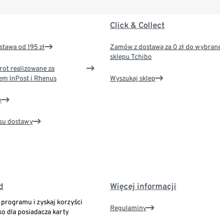
Click & Collect
tawa od 195 zł
Zamów z dostawą za 0 zł do wybran
sklepu Tchibo
rot realizowane za
em InPost i Rhenus
Wyszukaj sklep
y
su dostawy
d
Więcej informacji
o programu i zyskaj korzyści
Regulaminy
ko dla posiadacza karty