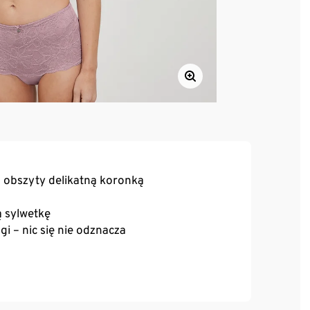
, obszyty delikatną koronką
 sylwetkę
 – nic się nie odznacza
o elastanu zapewniającego trwałość i