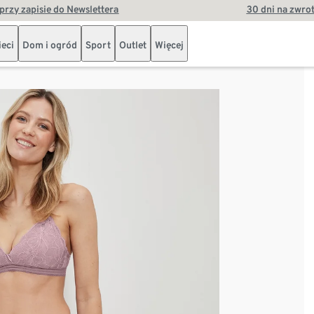
przy zapisie do Newslettera
30 dni na zwro
ieci
Dom i ogród
Sport
Outlet
Więcej