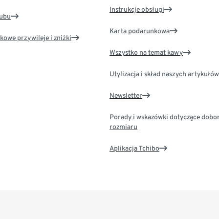
Instrukcje obsługi
lubu
Karta podarunkowa
kowe przywileje i zniżki
Wszystko na temat kawy
Utylizacja i skład naszych artykułów
Newsletter
Porady i wskazówki dotyczące dobo
rozmiaru
Aplikacja Tchibo