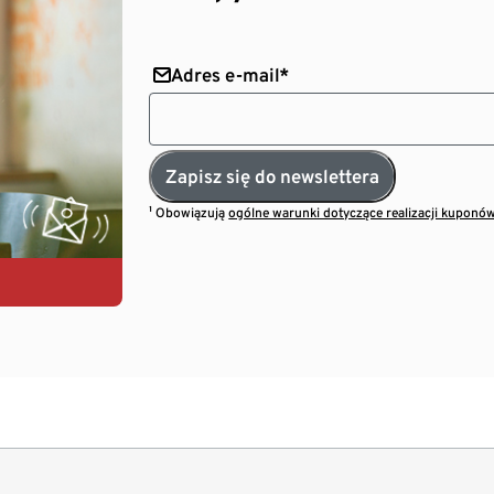
Adres e-mail*
Zapisz się do newslettera
¹ Obowiązują
ogólne warunki dotyczące realizacji kuponó