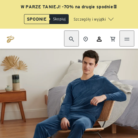
W PARZE TANIEJ! -70% na drugie spodnie👖
SPODNIE
Skopiuj
Szczegóły i wyjątki