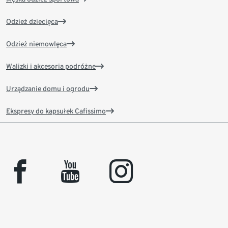
Odzież dziecięca
Odzież niemowlęca
Walizki i akcesoria podróżne
Urządzanie domu i ogrodu
Ekspresy do kapsułek Cafissimo
facebook
youtube
instagram