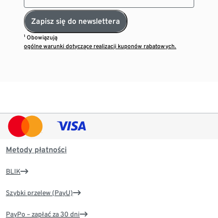
Zapisz się do newslettera
¹ Obowiązują
ogólne warunki dotyczące realizacji kuponów rabatowych.
Metody płatności
BLIK
Szybki przelew (PayU)
PayPo – zapłać za 30 dni