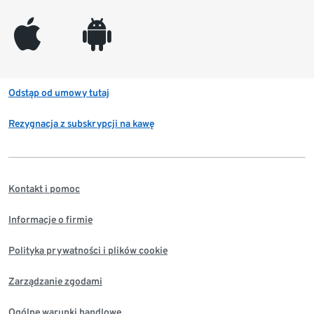
appleinc
android
Odstąp od umowy tutaj
Rezygnacja z subskrypcji na kawę
Kontakt i pomoc
Informacje o firmie
Polityka prywatności i plików cookie
Zarządzanie zgodami
Ogólne warunki handlowe