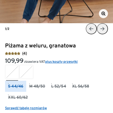
1/2
Piżama z weluru, granatowa
(4)
109,99
zawiera VAT
plus koszty przesyłki
zł
S 44/46
M 48/50
L 52/54
XL 56/58
XXL 60/62
Sprawdź tabelę rozmiarów