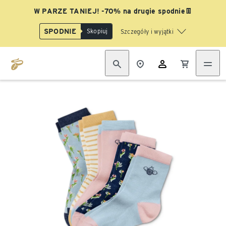
W PARZE TANIEJ! -70% na drugie spodnie👖
SPODNIE
Skopiuj
Szczegóły i wyjątki