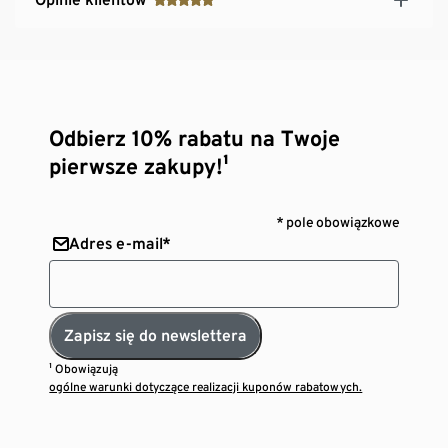
Odbierz 10% rabatu na Twoje
pierwsze zakupy!¹
* pole obowiązkowe
Adres e-mail*
Zapisz się do newslettera
¹ Obowiązują
ogólne warunki dotyczące realizacji kuponów rabatowych.