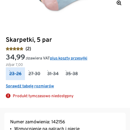
Skarpetki, 5 par
(2)
34,99
zawiera VAT
plus koszty przesyłki
zł
zł/par
7,00
23-26
27-30
31-34
35-38
Sprawdź tabelę rozmiarów
Produkt tymczasowo niedostępny
Numer zamówienia: 142156
Wzmocnienie na palcach i pięcie