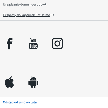
Urządzanie domu i ogrodu
Ekspresy do kapsułek Cafissimo
facebook
youtube
instagram
appleinc
android
Odstąp od umowy tutaj