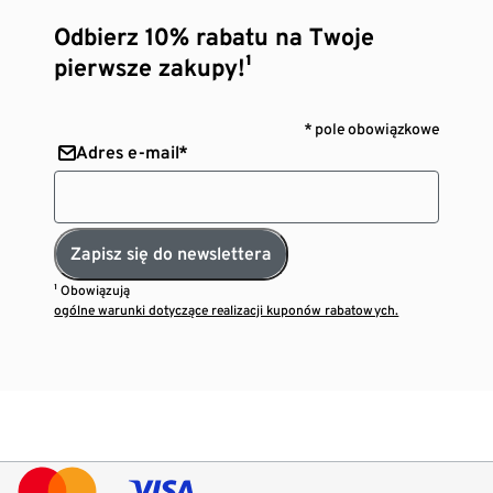
Odbierz 10% rabatu na Twoje
pierwsze zakupy!¹
* pole obowiązkowe
Adres e-mail*
Zapisz się do newslettera
¹ Obowiązują
ogólne warunki dotyczące realizacji kuponów rabatowych.