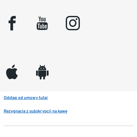
facebook
youtube
instagram
appleinc
android
Odstąp od umowy tutaj
Rezygnacja z subskrypcji na kawę