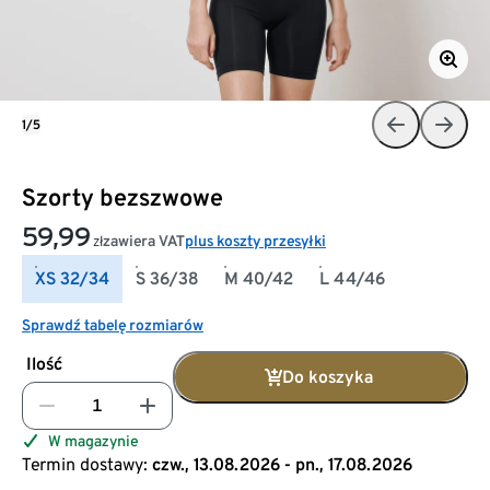
1/5
Szorty bezszwowe
59,99
zawiera VAT
plus koszty przesyłki
zł
XS 32/34
S 36/38
M 40/42
L 44/46
Sprawdź tabelę rozmiarów
Ilość
Do koszyka
W magazynie
Termin dostawy:
czw., 13.08.2026 - pn., 17.08.2026