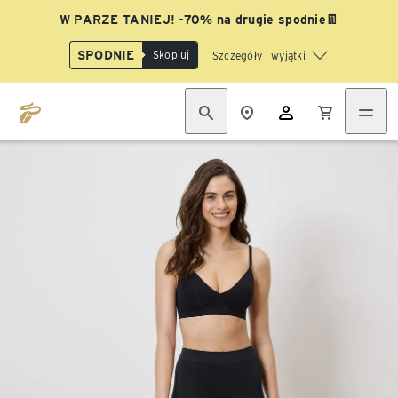
W PARZE TANIEJ! -70% na drugie spodnie👖
SPODNIE
Skopiuj
Szczegóły i wyjątki