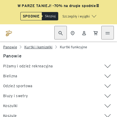
W PARZE TANIEJ! -70% na drugie spodnie👖
SPODNIE
Skopiuj
Szczegóły i wyjątki
Panowie
Kurtki i kamizelki
Kurtki funkcyjne
Panowie
Piżamy i odzież rekreacyjna
Bielizna
Odzież sportowa
Bluzy i swetry
Koszulki
Koszule