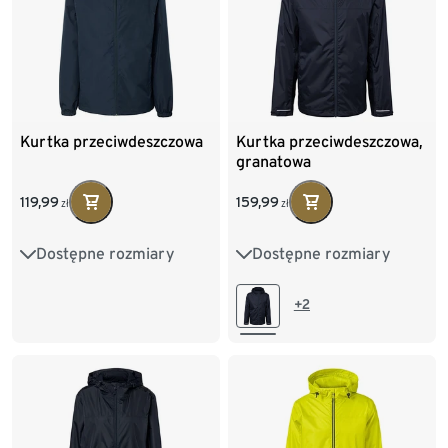
Kurtka przeciwdeszczowa
Kurtka przeciwdeszczowa,
granatowa
119,99
159,99
zł
zł
Dostępne rozmiary
Dostępne rozmiary
XS
S
M
L
XL
XS
S
M
L
XL
XXL
XXL
+2