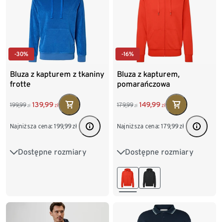
-30%
-16%
Bluza z kapturem z tkaniny
Bluza z kapturem,
frotte
pomarańczowa
139,99
149,99
199,99
179,99
zł
zł
zł
zł
Najniższa cena:
199,99
zł
Najniższa cena:
179,99
zł
Dostępne rozmiary
Dostępne rozmiary
M 48/50
L 52/54
S 44/46
M 48/50
XL 56/58
XXL 60/62
L 52/54
XL 56/58
XXL 60/62
3XL 64/66
4XL 68/70