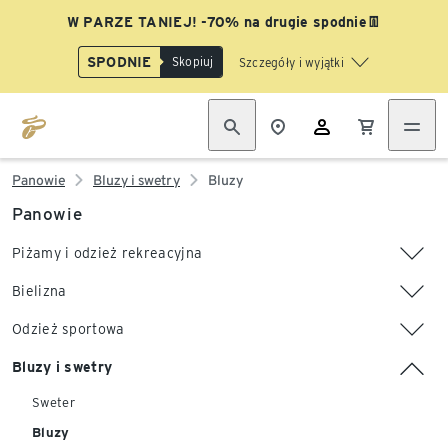
W PARZE TANIEJ! -70% na drugie spodnie👖
SPODNIE
Skopiuj
Szczegóły i wyjątki
Panowie
Bluzy i swetry
Bluzy
Panowie
Piżamy i odzież rekreacyjna
Bielizna
Odzież sportowa
Bluzy i swetry
Sweter
Bluzy