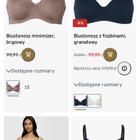
-9%
Biustonosz minimizer,
Biustonosz z fiszbinami,
brązowy
granatowy
99,99
99,99
109,99
zł
zł
zł
Najniższa cena:
109,99
zł
Dostępne rozmiary
85D
85E
85F
Dostępne rozmiary
80D
80E
85D
90D
90E
90F
+3
85E
90D
90E
95D
95E
100D
95D
95E
100E