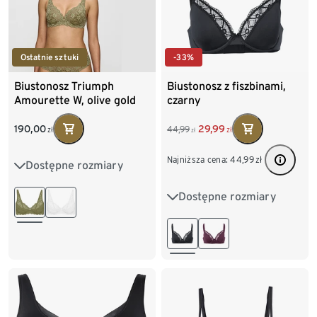
Ostatnie sztuki
-33%
Biustonosz Triumph
Biustonosz z fiszbinami,
Amourette W, olive gold
czarny
190,00
29,99
44,99
zł
zł
zł
Najniższa cena:
44,99
zł
Dostępne rozmiary
80B
80C
80D
Dostępne rozmiary
80E
80F
85B
75B
80B
80C
85C
85D
85E
85B
85C
90C
85F
90B
90C
90D
90E
90F