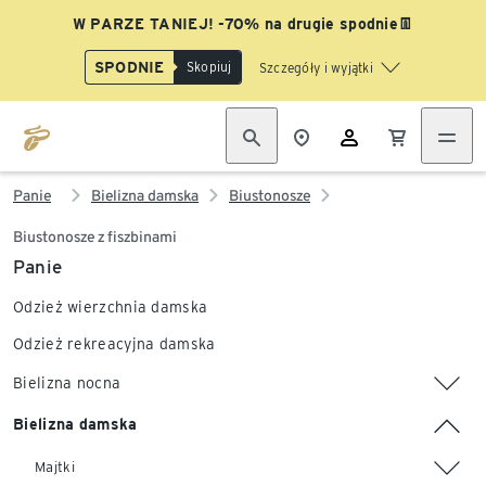
W PARZE TANIEJ! -70% na drugie spodnie👖
SPODNIE
Skopiuj
Szczegóły i wyjątki
Panie
Bielizna damska
Biustonosze
Biustonosze z fiszbinami
Panie
Odzież wierzchnia damska
Odzież rekreacyjna damska
Bielizna nocna
Bielizna damska
Majtki