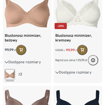
-28%
Biustonosz minimizer,
Biustonosz minimizer,
beżowy
kremowy
99,99
99,99
139,99
zł
zł
zł
Najniższa cena:
139,99
zł
Dostępne rozmiary
85D
85E
85F
Dostępne rozmiary
90D
90E
90F
85D
85E
85F
+3
95D
95E
100D
90D
90E
90F
95D
95E
100E
100E