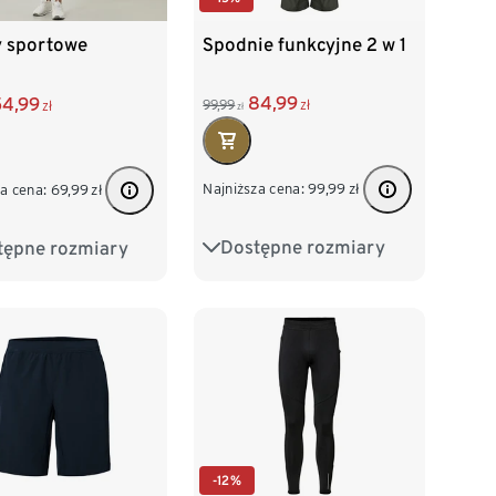
Spodnie funkcyjne 2 w 1
y sportowe
84,99
54,99
99,99
zł
zł
zł
Najniższa cena:
99,99
zł
a cena:
69,99
zł
Dostępne rozmiary
tępne rozmiary
S 44/46
M 48/50
/46
M 48/50
L 52/54
XL 56/58
/54
XL 56/58
XXL 60/62
60/62
-12%