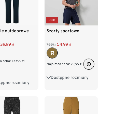
-31%
ie outdoorowe
Szorty sportowe
139,99
54,99
zł
79,99
zł
zł
a cena:
199,99
zł
Najniższa cena:
79,99
zł
Dostępne rozmiary
S 44/46
M 48/50
tępne rozmiary
/46
M 48/50
L 52/54
XL 56/58
/54
XL 56/58
XXL 60/62
60/62