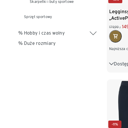
Skarpetki i buty sportowe
Leggins
Sprzęt sportowy
„Active
14
179,99
zł
% Hobby i czas wolny
% Duże rozmiary
Najniższa 
Dostę
S 44/46
L 52/54
XXL 60
-11%