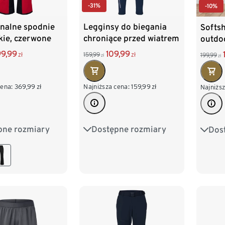
-31%
-10%
onalne spodnie
Legginsy do biegania
Softs
kie, czerwone
chroniące przed wiatrem
outdo
9,99
109,99
zł
159,99
zł
199,99
zł
zł
cena:
369,99
zł
Najniższa cena:
159,99
zł
Najniższ
pne rozmiary
Dostępne rozmiary
Dos
M 48/50
S 44/46
M 48/50
S 44
XL 56/58
L 52/54
XL 56/58
L 52
/62
XXL 60/62
XXL 