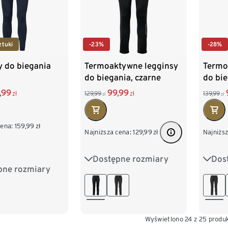
ztuki
-23%
-28%
y do biegania
Termoaktywne legginsy
Termo
do biegania, czarne
do bi
,99
99,99
zł
129,99
zł
139,99
zł
zł
cena:
159,99
zł
Najniższa cena:
129,99
zł
Najniższ
Dostępne rozmiary
Dos
S 44/46
M 48/50
S 44
pne rozmiary
M 48/50
L 52/54
XL 56/58
L 52
XL 56/58
XXL 60/62
XXL 
/62
Wyświetlono 24 z 25 produ