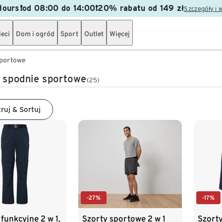
ours❗od 08:00 do 14:00❗20% rabatu od 149 zł
Szczegóły i 
ieci
Dom i ogród
Sport
Outlet
Więcej
sportowe
- spodnie sportowe
(25)
truj & Sortuj
-27%
-17%
funkcyjne 2 w 1,
Szorty sportowe 2 w 1
Szorty