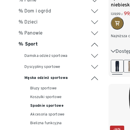
niebiesk
% Dom i ogród
99
139,99
zł
% Dzieci
% Panowie
Najniższa 
% Sport
Dostę
S 44/46
Damska odzież sportowa
L 52/54
Dyscypliny sportowe
XXL 60
Męska odzież sportowa
Bluzy sportowe
Koszulki sportowe
Spodnie sportowe
Akcesoria sportowe
Bielizna funkcyjna
-16%