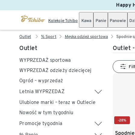
Happy H
Kolekcje Tchibo
Kawa
Panie
Panowie
Dz
Outlet
% Sport
Męska odzież sportowa
Spodnie 
Outlet
Outlet 
WYPRZEDAŻ sportowa
Fil
WYPRZEDAŻ odzieży dziecięcej
Ogród – wyprzedaż
Letnia WYPRZEDAŻ
Ulubione marki – teraz w Outlecie
Nowość w tym tygodniu
-28%
Promocje tygodnia
Spodnie 
% Panie