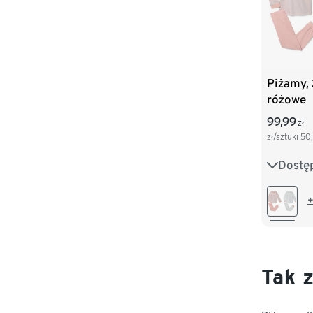
Piżamy, 
różowe
99,99
zł
zł/sztuki
50
Dostę
86/92
110/116
+
134/140
Tak 