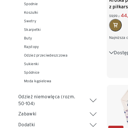
Krótka p
Spodnie
z piłka
Koszulki
44
59,99
zł
Swetry
Skarpetki
Najniższa 
Buty
Rajstopy
Dostę
98/104
Odzież przeciwdeszczowa
Sukienki
122/128
Spódnice
146/152
Moda kąpielowa
Odzież niemowlęca (rozm.
50-104)
Zabawki
Dodatki