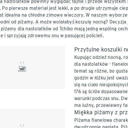
a nastolatków powinny wyglądać fajnie i przede wszystkim 
. Po pierwsze materiał jest lekki, a po drugie utrzymuje cie
st idealna na chłodne zimowe wieczory. W naszym wyborze 
spodni od piżamy. A może wolałabyś koszulę nocną? Decyzja
 piżamy dla nastolatków od Tchibo mają jedną wspólną cech
e i sprzyjają zdrowemu snu w pasującej pościeli.
Przytulne koszulki n
Kupując odzież nocną, ro
dla nastolatków - flanel
temat są różne, bo gusta
godzin w łóżku jest uwa
się na ciało niespokojny
176 są ściśle dopasowane
warunki podczas snu. Dw
ma luźny, przewiewny fa
Miękka piżamy z prz
Piżama flanelowa charakt
dwustronnie napięta. Piż