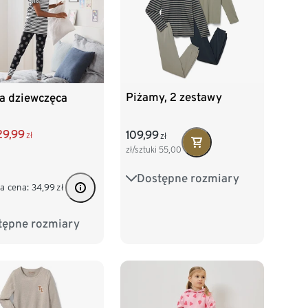
Piżamy, 2 zestawy
a dziewczęca
29,99
109,99
zł
zł
zł/sztuki
55,00
Dostępne rozmiary
122/128
134/140
a cena:
34,99
zł
146/152
158/164
tępne rozmiary
28
134/140
170/176
152
158/164
76