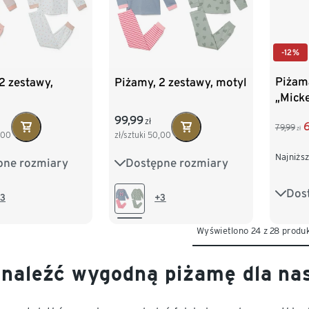
-12%
Piżam
2 zestawy,
Piżamy, 2 zestawy, motyl
„Micke
99,99
zł
79,99
zł
,00
zł/sztuki
50,00
Najniższ
pne rozmiary
Dostępne rozmiary
98/104
86/92
98/104
Dos
122/1
122/128
110/116
122/128
3
+3
146/
134/140
Wyświetlono 24 z 28 produ
170/1
znaleźć wygodną piżamę dla na