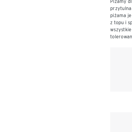
Piżamy dl
przytulna
piżama je
z topu i 
wszystkie
tolerowan