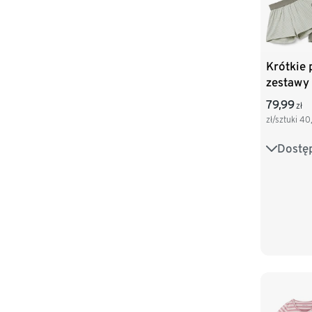
Krótkie 
zestawy
79,99
zł
zł/sztuki
40
Dostę
86/92
110/116
134/140