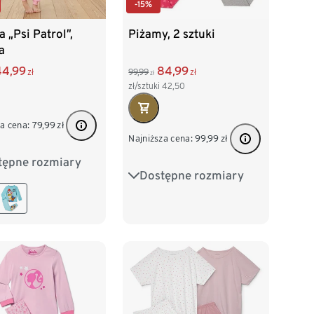
-15%
 „Psi Patrol”,
Piżamy, 2 sztuki
a
44,99
84,99
zł
99,99
zł
zł
zł/sztuki
42,50
a cena:
79,99
zł
Najniższa cena:
99,99
zł
tępne rozmiary
2
98/104
Dostępne rozmiary
122/128
134/140
16
122/128
146/152
158/164
140
170/176