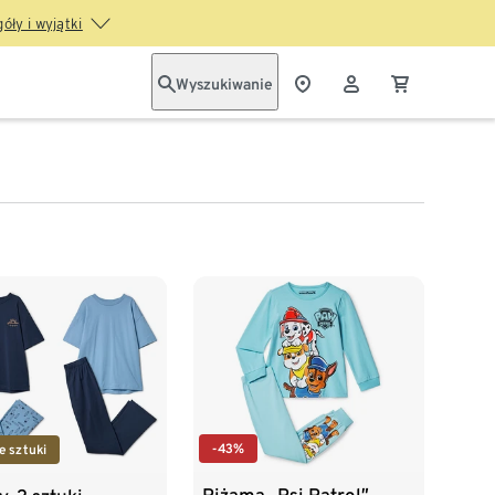
óły i wyjątki
Wyszukiwanie
-43%
e sztuki