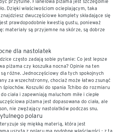
być przytulne. Flanelowa piżama jest szczególnie
pło. Dzięki właściwościom ocieplającym, taka
znajdziesz dwuczęściowe komplety składające się
 jest prawdopodobnie kwestią gustu, ponieważ
ę: materiały są przyjemne na skórze, są dobrze
ocne dla nastolatek
dzice często zadają sobie pytanie: Co jest lepsze
owa piżama czy koszulka nocna? Opinie na ten
 są różne. Jednoczęściowy dla tych spokojnych
żany za wszechstronny, chociaż może łatwo zsunąć
ch śpiochów. Koszulki do spania Tchibo do rozmiaru
 do ciała i zapewniają maluchom miłe i ciepłe
uczęściowa piżama jest dopasowana do ciała, ale
son, nie zwężający nastolatków podczas snu.
ytulnego polaru
eryzuje się miękką materią, która jest
ama uszyta z polaru ma podobne właściwości - z tą