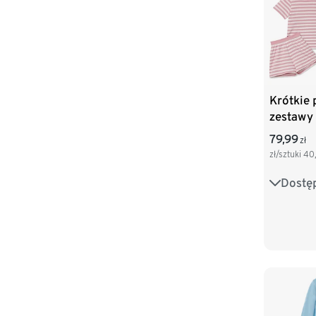
Krótkie 
zestawy
79,99
zł
zł/sztuki
40
Dostę
86/92
110/116
134/140