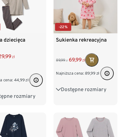
-22%
a dziecięca
Sukienka rekreacyjna
29,99
zł
69,99
89,99
zł
zł
Najniższa cena:
89,99
zł
a cena:
44,99
zł
Dostępne rozmiary
86/92
98/104
tępne rozmiary
28
134/140
110/116
122/128
152
158/164
134/140
76