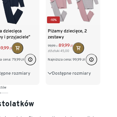
-10%
a dziecięca
Piżamy dziecięce, 2
y i przyjaciele”
zestawy
89,99
99,99
zł
zł
69,99
zł
zł/sztuki
45,00
a cena:
79,99
zł
Najniższa cena:
99,99
zł
tępne rozmiary
Dostępne rozmiary
28
134/140
122/128
134/140
152
158/164
146/152
158/164
któw
76
170/176
stolatków