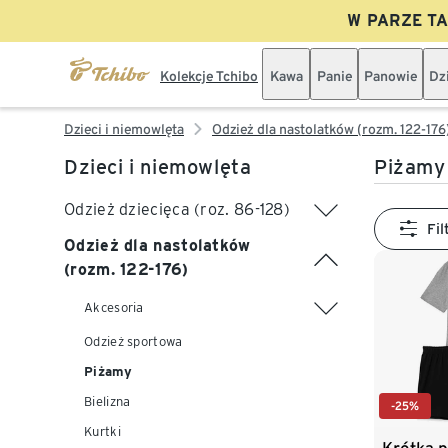
W PARZE TAN
Kolekcje Tchibo
Kawa
Panie
Panowie
Dz
Dzieci i niemowlęta
Odzież dla nastolatków (rozm. 122-176
Dzieci i niemowlęta
Piżamy
Odzież dziecięca (roz. 86-128)
Fil
Odzież dla nastolatków
(rozm. 122-176)
Akcesoria
Odzież sportowa
Piżamy
Bielizna
-25%
Kurtki