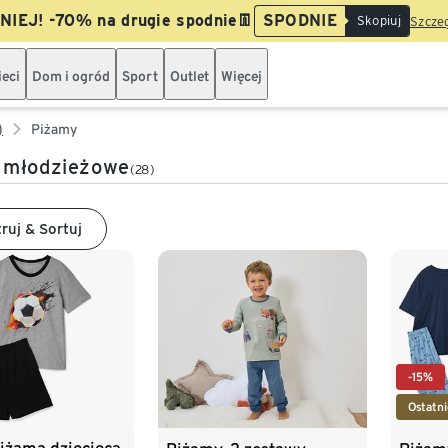
IEJ! -70% na drugie spodnie👖
SPODNIE
Skopiuj
Szczeg
ieci
Dom i ogród
Sport
Outlet
Więcej
)
Piżamy
 młodzieżowe
(28)
truj & Sortuj
-15%
Ostatni