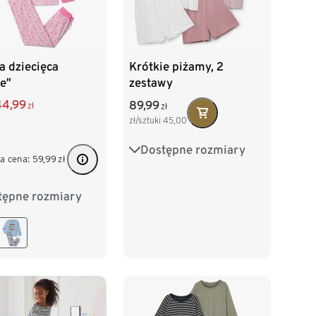
a dziecięca
Krótkie piżamy, 2
e”
zestawy
44,99
89,99
zł
zł
zł/sztuki
45,00
Dostępne rozmiary
122/128
134/140
a cena:
59,99
zł
146/152
158/164
tępne rozmiary
2
98/104
170/176
16
122/128
140