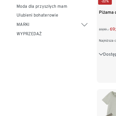
-22%
Moda dla przyszłych mam
Piżama 
Ulubieni bohaterowie
MARKI
69
89,99
zł
WYPRZEDAŻ
Najniższa 
Dostę
122/128
146/152
170/176