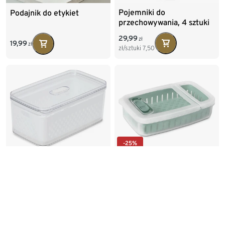
Pojemniki do
Podajnik do etykiet
przechowywania, 4 sztuki
29,99
zł
19,99
zł
zł/sztuki
7,50
-25%
Pojemnik spożywczy z
Pojemnik spożywczy na
sitkiem
zioła
44,99
44,99
59,99
zł
zł
zł
Najniższa cena:
59,99
zł