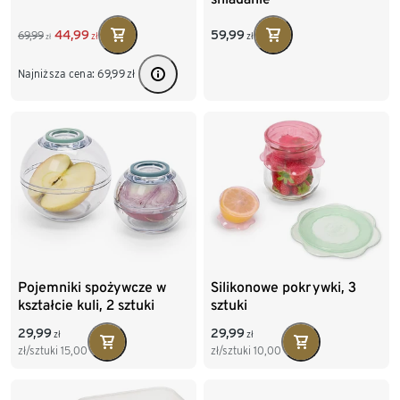
44,99
59,99
69,99
zł
zł
zł
Najniższa cena:
69,99
zł
Pojemniki spożywcze w
Silikonowe pokrywki, 3
kształcie kuli, 2 sztuki
sztuki
29,99
29,99
zł
zł
zł/sztuki
15,00
zł/sztuki
10,00