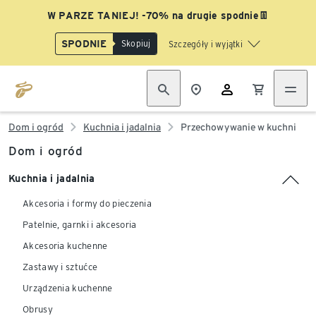
W PARZE TANIEJ! -70% na drugie spodnie👖
SPODNIE
Skopiuj
Szczegóły i wyjątki
Dom i ogród
Kuchnia i jadalnia
Przechowywanie w kuchni
Dom i ogród
Kuchnia i jadalnia
Akcesoria i formy do pieczenia
Patelnie, garnki i akcesoria
Akcesoria kuchenne
Zastawy i sztućce
Urządzenia kuchenne
Obrusy