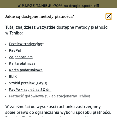
W PARZE TANIEJ! -70% na drugie spodnie👖
Jakie są dostępne metody płatności?
SPODNIE
Skopiuj
Szczegóły i wyjątki
Tutaj znajdziesz wszystkie dostępne metody płatności
w Tchibo:
Przelew tradycyjny
*
Strona główna
Pomoc
PayPal
Za pobraniem
INFORMACJA O
Karta płatnicza
PRODUKCIE
Karta podarunkowa
Kawa i ekspresy do kawy
BLIK
KONTO KLIENTA I
Karta upominkowa
Szybki przelew (PayU)
TCHIBOCARD
Gwarancja
PayPo – zapłać za 30 dni
Moje Tchibo
Kawa
Płatność gotówkowa (Sklep stacjonarny Tchibo)
TchiboCard i Ziarna
Utylizacja i skład
Niebezpieczne towary
W zależności od wysokości rachunku zastrzegamy
Recenzje produktów
sobie prawo do ograniczania wyboru sposobu płatności.