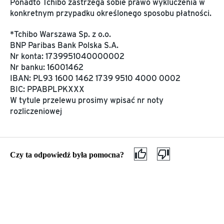
Ponadto Tchibo zastrzega sobie prawo wykluczenia w
DODATKOWE USŁUGI
konkretnym przypadku określonego sposobu płatności.
ZRÓWNOWAŻONY
Newsletter
ROZWÓJ
*Tchibo Warszawa Sp. z o.o.
Aplikacja Tchibo
BNP Paribas Bank Polska S.A.
Zrównoważony rozwój w
SMS
Nr konta: 1739951040000002
Tchibo
Nr banku: 16001462
IBAN: PL93 1600 1462 1739 9510 4000 0002
O TCHIBO
BIC: PPABPLPKXXX
Nasi partnerzy
W tytule przelewu prosimy wpisać nr noty
Ochrona danych osobowych
rozliczeniowej
Ogólne warunki handlowe
Deklaracja dostępności
POMOC
Czy ta odpowiedź była pomocna?
Pomoc
Jakie są dostępne 